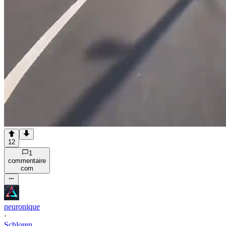
12
1
commentaire
com
neuronique
·
Schloren