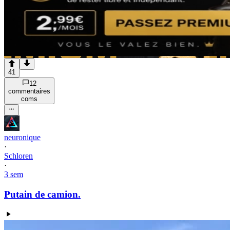
41
12
commentaire
s
com
s
neuronique
·
Schloren
·
3 sem
Putain de camion.