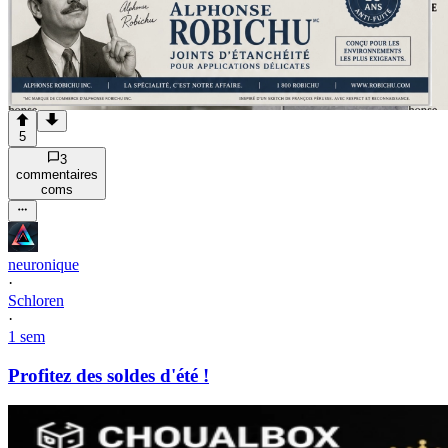
5
3
commentaire
s
com
s
neuronique
·
Schloren
·
1 sem
Profitez des soldes d'été !