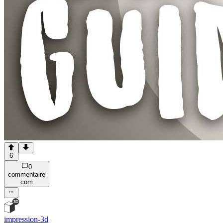
6
0
commentaire
com
impression-3d