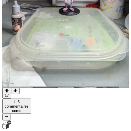
17
5
commentaire
s
com
s