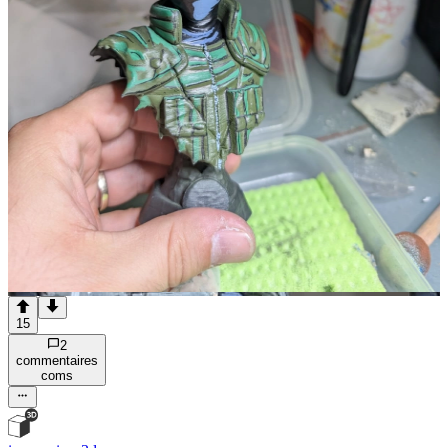
15
2
commentaire
s
com
s