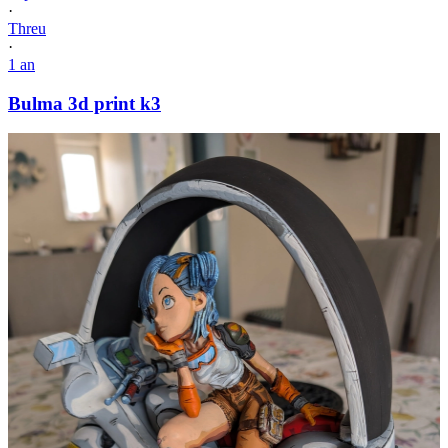
·
Threu
·
1 an
Bulma 3d print k3