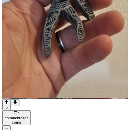
5
4
commentaire
s
com
s