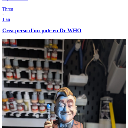
·
Threu
·
1 an
Crea perso d'un pote en Dr WHO