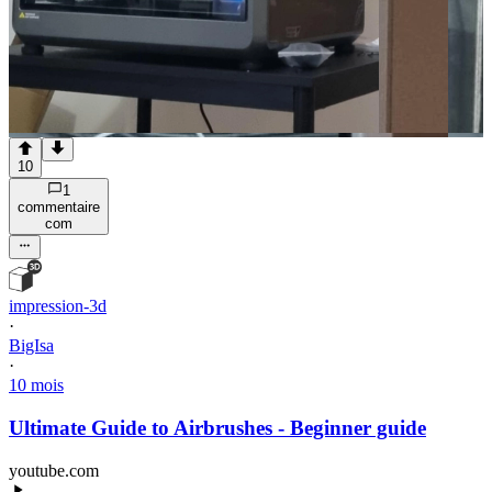
10
1
commentaire
com
impression-3d
·
BigIsa
·
10 mois
Ultimate Guide to Airbrushes - Beginner guide
youtube.com