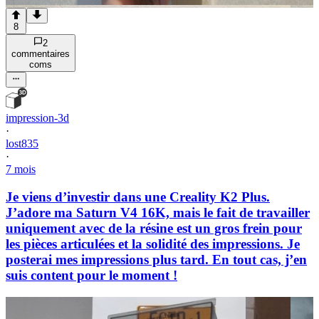
8
2
commentaire
s
com
s
impression-3d
·
lost835
·
7 mois
Je viens d’investir dans une Creality K2 Plus.
J’adore ma Saturn V4 16K, mais le fait de travailler
uniquement avec de la résine est un gros frein pour
les pièces articulées et la solidité des impressions. Je
posterai mes impressions plus tard. En tout cas, j’en
suis content pour le moment !