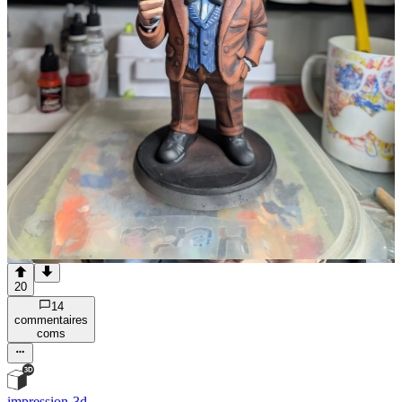
20
14
commentaire
s
com
s
impression-3d