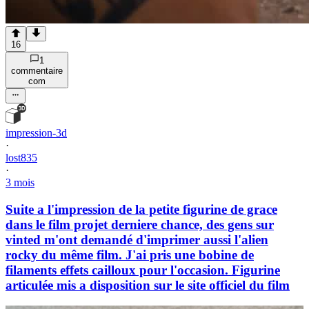
16
1
commentaire
com
impression-3d
·
lost835
·
3 mois
Suite a l'impression de la petite figurine de grace
dans le film projet derniere chance, des gens sur
vinted m'ont demandé d'imprimer aussi l'alien
rocky du même film. J'ai pris une bobine de
filaments effets cailloux pour l'occasion. Figurine
articulée mis a disposition sur le site officiel du film