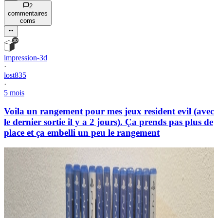
2
commentaire
s
com
s
impression-3d
·
lost835
·
5 mois
Voila un rangement pour mes jeux resident evil (avec
le dernier sortie il y a 2 jours). Ça prends pas plus de
place et ça embelli un peu le rangement