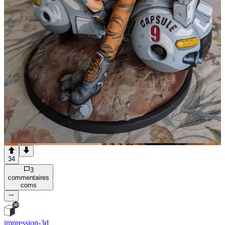
34
3
commentaire
s
com
s
impression-3d