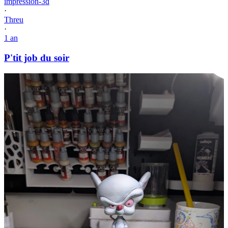
impression-3d
·
Threu
·
1 an
P'tit job du soir