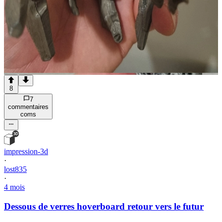
8
7
commentaire
s
com
s
impression-3d
·
lost835
·
4 mois
Dessous de verres hoverboard retour vers le futur