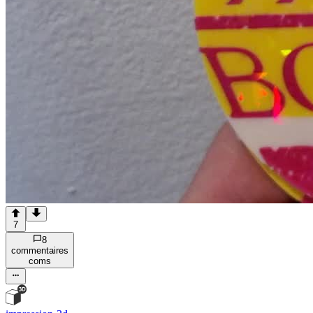
7
8
commentaire
s
com
s