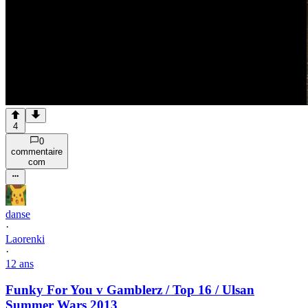
4
0
commentaire
com
danse
·
Laorenki
·
12 ans
Funky For You v Gamblerz / Top 16 / Ulsan
Summer Wars 2013