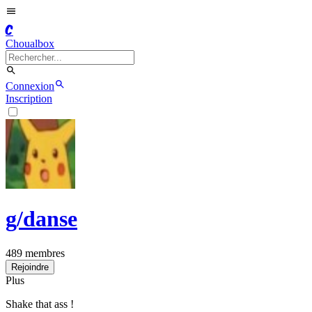
C
Choualbox
Connexion
Inscription
g/
danse
489
membres
Rejoindre
Plus
Shake that ass !