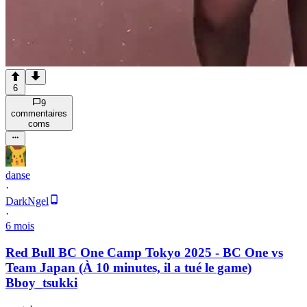
6
9
commentaire
s
com
s
danse
·
DarkNgel
·
6 mois
Red Bull BC One Camp Tokyo 2025 - BC One vs
Team Japan (À 10 minutes, il a tué le game)
Bboy_tsukki