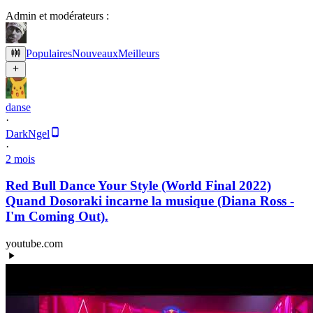
Admin et modérateurs :
Populaires
Nouveaux
Meilleurs
danse
·
DarkNgel
·
2 mois
Red Bull Dance Your Style (World Final 2022)
Quand Dosoraki incarne la musique (Diana Ross -
I'm Coming Out).
youtube.com