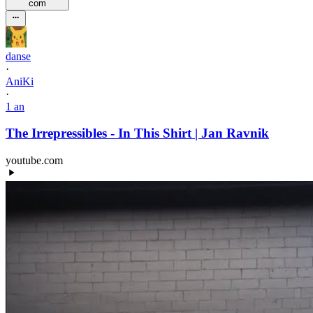
com
danse
·
AniKi
·
1 an
The Irrepressibles - In This Shirt | Jan Ravnik
youtube.com