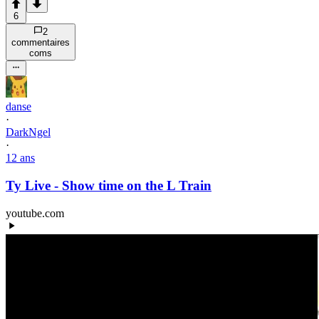
6
2
commentaire
s
com
s
danse
·
DarkNgel
·
12 ans
Ty Live - Show time on the L Train
youtube.com