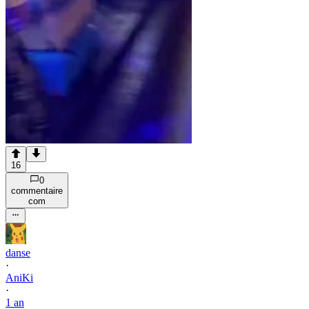
16
0
commentaire
com
danse
·
AniKi
·
1 an