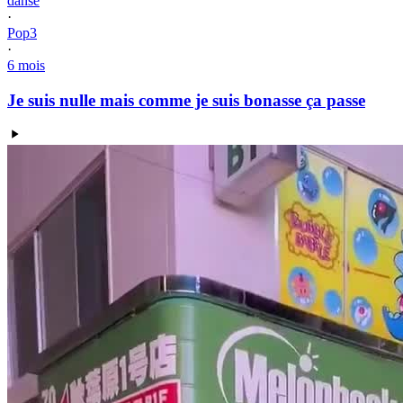
danse
·
Pop3
·
6 mois
Je suis nulle mais comme je suis bonasse ça passe