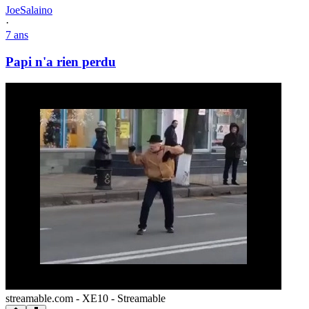
JoeSalaino
·
7 ans
Papi n'a rien perdu
streamable.com - XE10 - Streamable