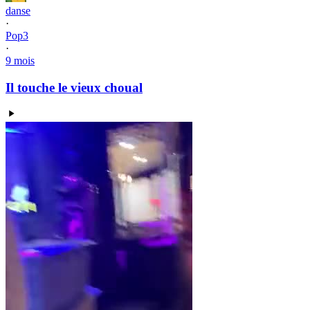
danse
·
Pop3
·
9 mois
Il touche le vieux choual