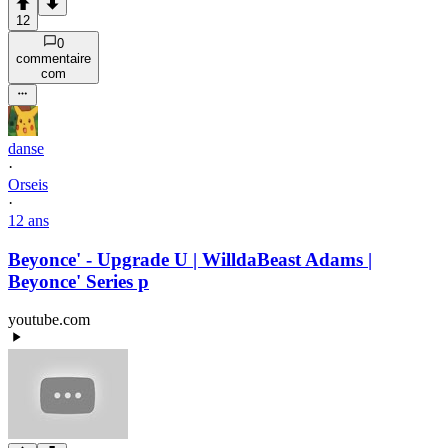
12
0
commentaire
com
danse
·
Orseis
·
12 ans
Beyonce' - Upgrade U | WilldaBeast Adams |
Beyonce' Series p
youtube.com