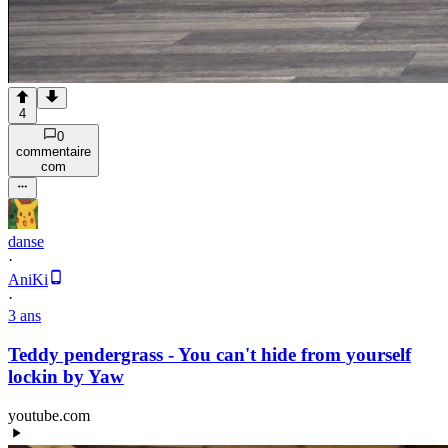
4
0
commentaire
com
danse
·
AniKi
·
3 ans
Teddy pendergrass - You can't hide from yourself
lockin by Yaw
youtube.com