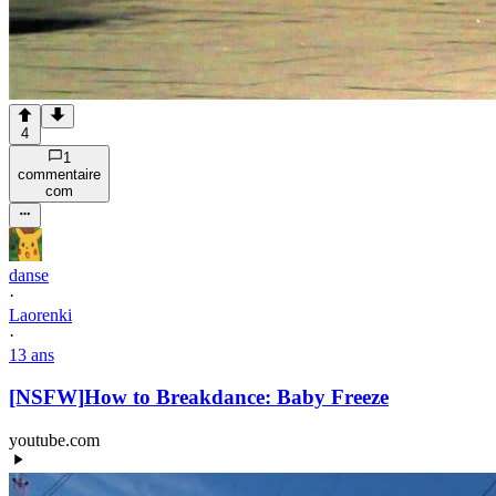
4
1
commentaire
com
danse
·
Laorenki
·
13 ans
[NSFW]
How to Breakdance: Baby Freeze
youtube.com