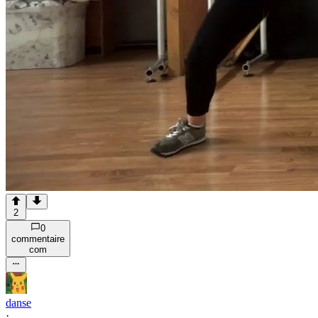
2
0
commentaire
com
danse
·