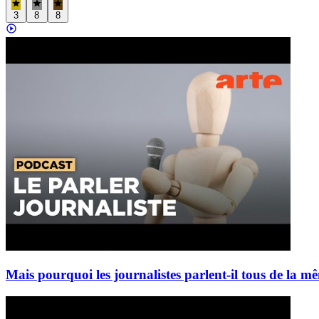
3
8
8
Mais pourquoi les journalistes parlent-il tous de l