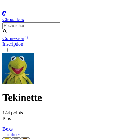
C
Choualbox
Connexion
Inscription
Tekinette
144
point
s
Plus
Boxs
Trophées