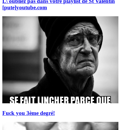
L\'oubliez pas dans votre playlist de St Valentin
[pute]
youtube.com
Fuck you 3ème degré!