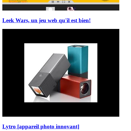
Leek Wars, un jeu web qu'il est bien!
Lytro [appareil photo innovant]