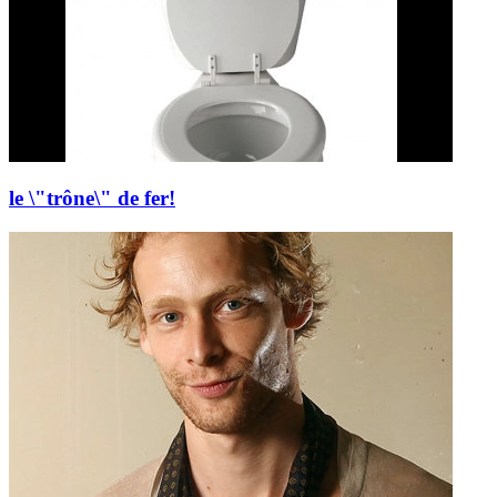
le \"trône\" de fer!