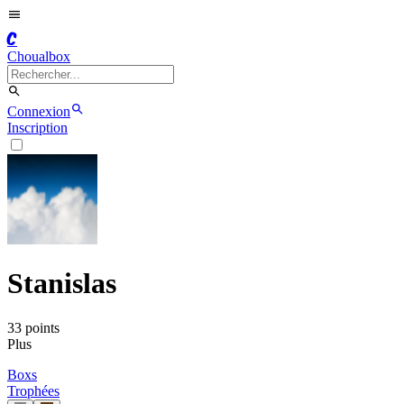
C
Choualbox
Connexion
Inscription
Stanislas
33
point
s
Plus
Boxs
Trophées