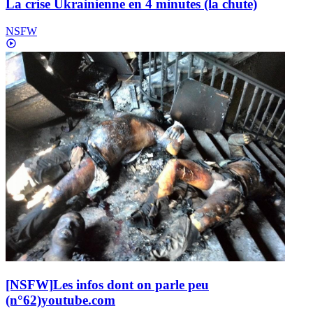
La crise Ukrainienne en 4 minutes (la chute)
NSFW
[NSFW]
Les infos dont on parle peu
(n°62)
youtube.com