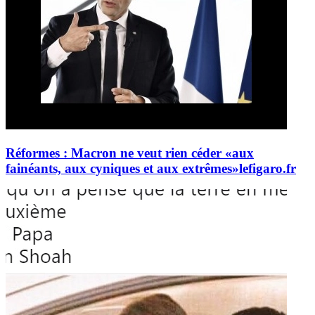
Réformes : Macron ne veut rien céder «aux
fainéants, aux cyniques et aux extrêmes»
lefigaro.fr