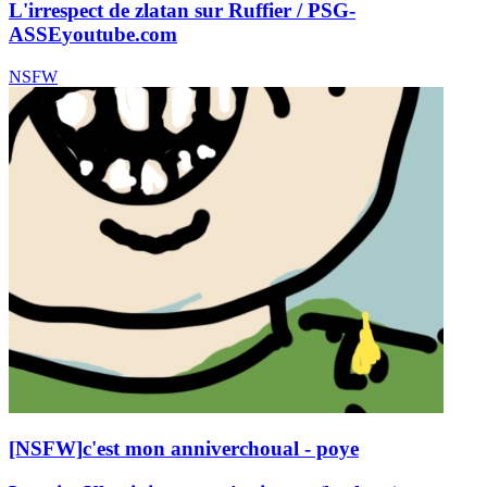
L'irrespect de zlatan sur Ruffier / PSG-
ASSE
youtube.com
NSFW
[NSFW]
c'est mon anniverchoual - poye