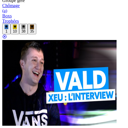
Groupe
géré
Chômage
(a)
Boxs
Trophées
1
10
38
35