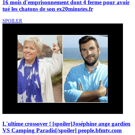
16 mois d'emprisonnement dont 4 ferme pour avoir
tué les chatons de son ex
20minutes.fr
SPOILER
L'ultime crossover ! [spoiler]Joséphine ange gardien
VS Camping Paradis[/spoiler]
people.bfmtv.com