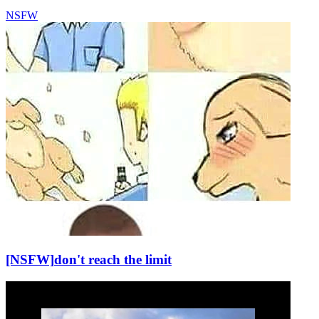
NSFW
[NSFW]
don't reach the limit