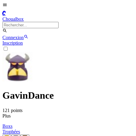
C
Choualbox
Connexion
Inscription
GavinDance
121
point
s
Plus
Boxs
Trophées