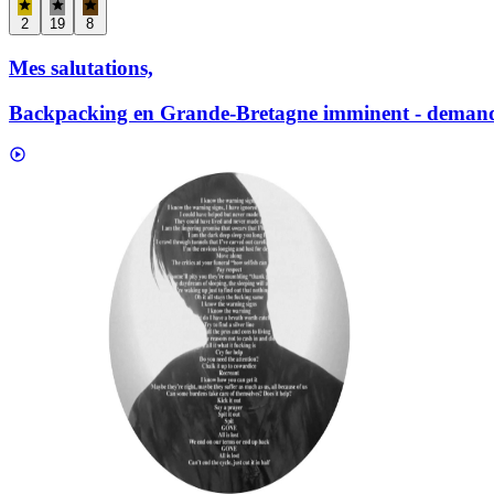
2
19
8
Mes salutations,
Backpacking en Grande-Bretagne imminent - demande d