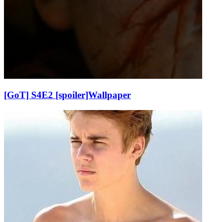
[GoT] S4E2 [spoiler]Wallpaper