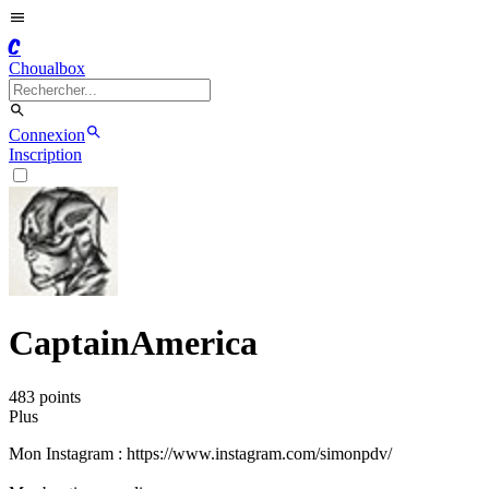
C
Choualbox
Connexion
Inscription
CaptainAmerica
483
point
s
Plus
Mon Instagram : https://www.instagram.com/simonpdv/