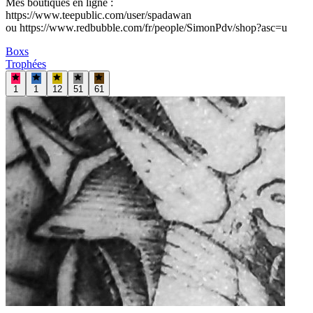
Mes boutiques en ligne :
https://www.teepublic.com/user/spadawan
ou https://www.redbubble.com/fr/people/SimonPdv/shop?asc=u
Boxs
Trophées
1
1
12
51
61