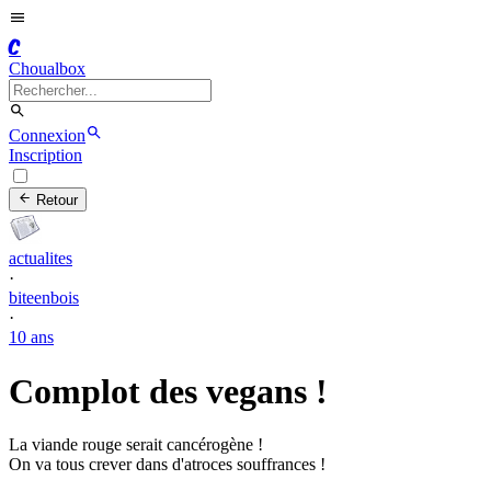
C
Choualbox
Connexion
Inscription
Retour
actualites
·
biteenbois
·
10 ans
Complot des vegans !
La viande rouge serait cancérogène !
On va tous crever dans d'atroces souffrances !