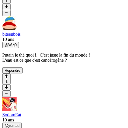
1
biteenbois
10 ans
@
Wig0
Putain le thé quoi !.. C'est juste la fin du monde !
L'eau est ce que c'est cancérogène ?
Répondre
1
SodomEat
10 ans
@
yumad