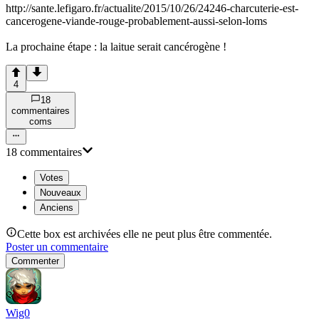
http://sante.lefigaro.fr/actualite/2015/10/26/24246-charcuterie-est-
cancerogene-viande-rouge-probablement-aussi-selon-loms
La prochaine étape : la laitue serait cancérogène !
4
18
commentaire
s
com
s
18
commentaire
s
Votes
Nouveaux
Anciens
Cette box est archivées elle ne peut plus être commentée.
Poster un commentaire
Commenter
Wig0