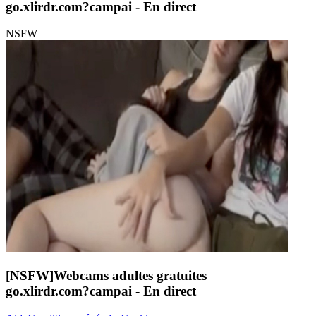
go.xlirdr.com?campai
- En direct
NSFW
[NSFW]
Webcams adultes gratuites
go.xlirdr.com?campai
- En direct