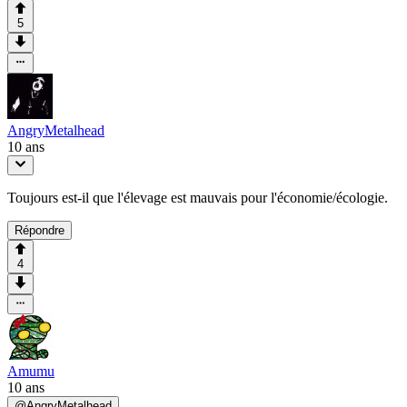
5
AngryMetalhead
10 ans
Toujours est-il que l'élevage est mauvais pour l'économie/écologie.
Répondre
4
Amumu
10 ans
@
AngryMetalhead