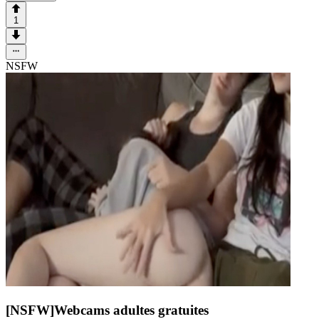
1
NSFW
[NSFW]
Webcams adultes gratuites