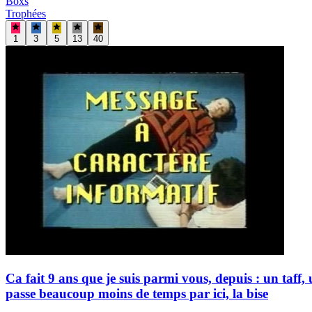
Boxs
Trophées
1
3
5
13
40
Ca fait 9 ans que je suis parmi vous, depuis : un taff,
passe beaucoup moins de temps par ici, la bise