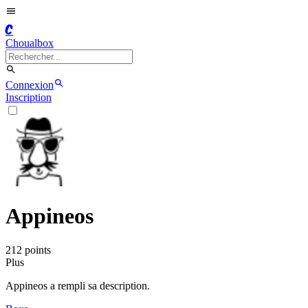
C
Choualbox
Connexion
Inscription
Appineos
212
point
s
Plus
Appineos a rempli sa description.