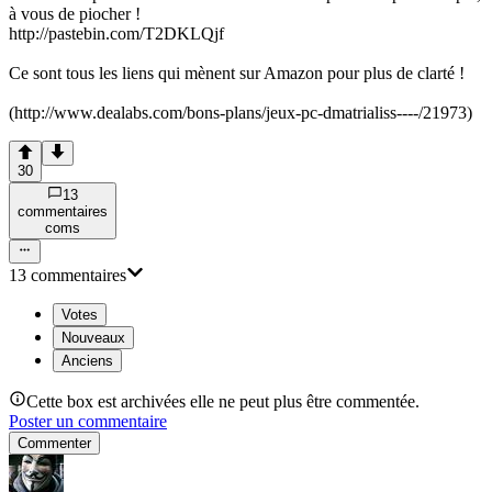
à vous de piocher !
http://pastebin.com/T2DKLQjf
Ce sont tous les liens qui mènent sur Amazon pour plus de clarté !
(http://www.dealabs.com/bons-plans/jeux-pc-dmatrialiss----/21973)
30
13
commentaire
s
com
s
13
commentaire
s
Votes
Nouveaux
Anciens
Cette box est archivées elle ne peut plus être commentée.
Poster un commentaire
Commenter