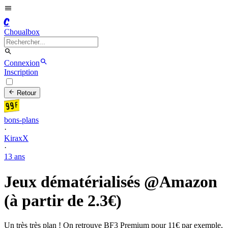
C
Choualbox
Connexion
Inscription
Retour
bons-plans
·
KiraxX
·
13 ans
Jeux dématérialisés @Amazon
(à partir de 2.3€)
Un très très plan ! On retrouve BF3 Premium pour 11€ par exemple,