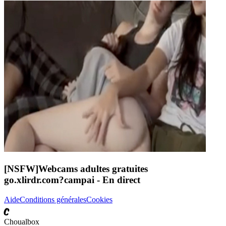
[NSFW]
Webcams adultes gratuites
go.xlirdr.com?campai
- En direct
Aide
Conditions générales
Cookies
C
Choualbox