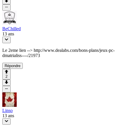
BeChilled
13 ans
Le 2eme lien --> http://www.dealabs.com/bons-plans/jeux-pc-
dmatrialiss----/21973
Répondre
2
Linso
13 ans