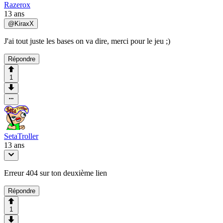
Razerox
13 ans
@
KiraxX
J'ai tout juste les bases on va dire, merci pour le jeu ;)
Répondre
1
SetaTroller
13 ans
Erreur 404 sur ton deuxième lien
Répondre
1