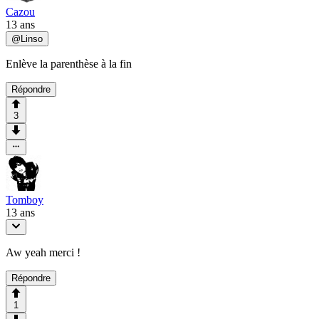
Cazou
13 ans
@
Linso
Enlève la parenthèse à la fin
Répondre
3
Tomboy
13 ans
Aw yeah merci !
Répondre
1