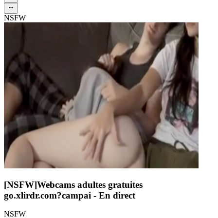
NSFW
[NSFW]
Webcams adultes gratuites
go.xlirdr.com?campai
- En direct
NSFW