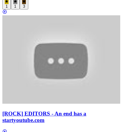
1
1
3
[ROCK] EDITORS - An end has a
start
youtube.com