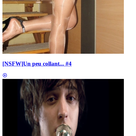
[NSFW]
Un peu collant... #4