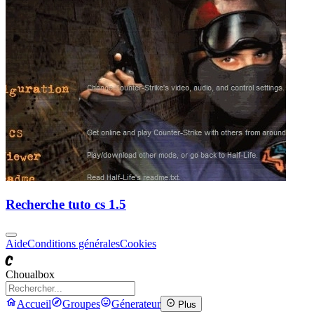
Recherche tuto cs 1.5
Aide
Conditions générales
Cookies
C
Choualbox
Accueil
Groupes
Génerateur
Plus