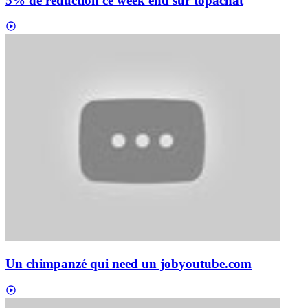
5% de réduction ce week end sur topachat
Un chimpanzé qui need un job
youtube.com