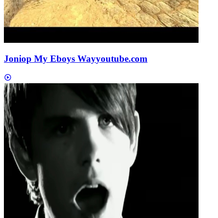
Joniop My Eboys Way
youtube.com