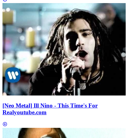
[Neo Metal] Ill Nino - This Time's For
Real
youtube.com