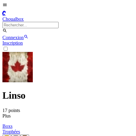
C
Choualbox
Connexion
Inscription
Linso
17
point
s
Plus
Boxs
Trophées