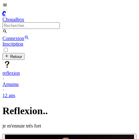
C
Choualbox
Connexion
Inscription
Retour
reflexion
·
Amumu
·
12 ans
Reflexion..
je m'ennuie très fort