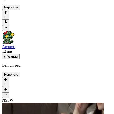
Répondre
1
Amumu
12 ans
@
Warpig
Bah un peu
Répondre
1
NSFW