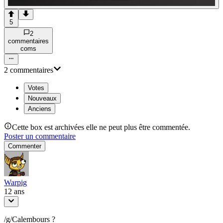
5
2
commentaire
s
com
s
2
commentaire
s
Votes
Nouveaux
Anciens
Cette box est archivées elle ne peut plus être commentée.
Poster un commentaire
Commenter
Warpig
12 ans
/g/Calembours ?