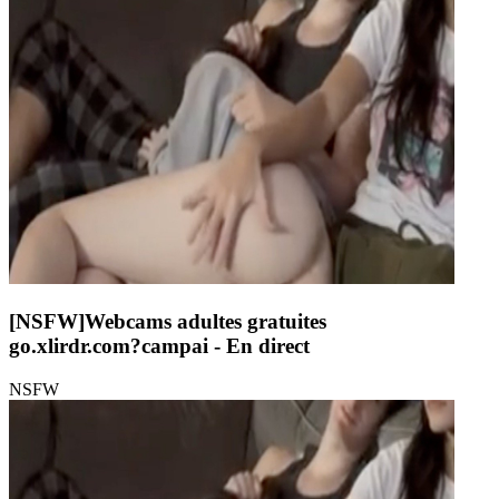
[NSFW]
Webcams adultes gratuites
go.xlirdr.com?campai
- En direct
NSFW