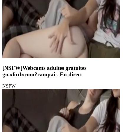
[NSFW]
Webcams adultes gratuites
go.xlirdr.com?campai
- En direct
NSFW