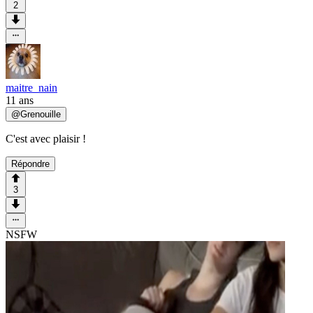
2
maitre_nain
11 ans
@
Grenouille
C'est avec plaisir !
Répondre
3
NSFW