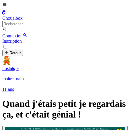
C
Choualbox
Connexion
Inscription
Retour
nostalgie
·
maitre_nain
·
11 ans
Quand j'étais petit je regardais
ça, et c'était génial !