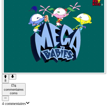
8
4
commentaire
s
com
s
4
commentaire
s