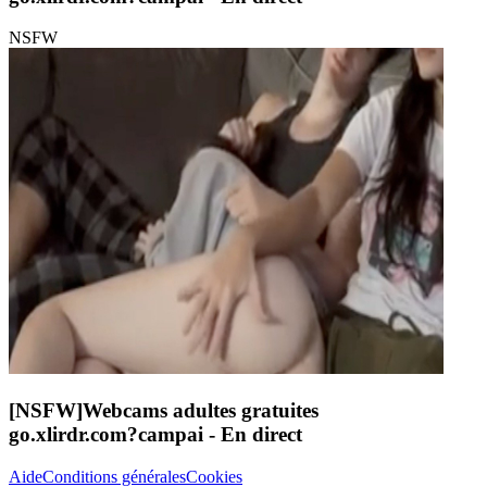
NSFW
[NSFW]
Webcams adultes gratuites
go.xlirdr.com?campai
- En direct
Aide
Conditions générales
Cookies