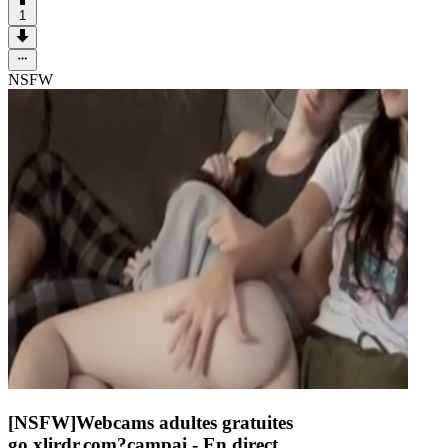
1
NSFW
[NSFW]
Webcams adultes gratuites
go.xlirdr.com?campai
- En direct