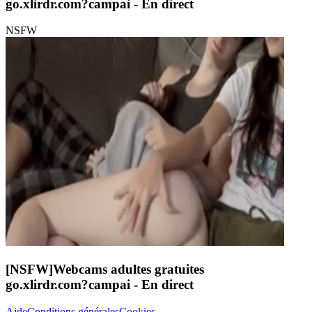
go.xlirdr.com?campai
- En direct
NSFW
[NSFW]
Webcams adultes gratuites
go.xlirdr.com?campai
- En direct
Aide
Conditions générales
Cookies