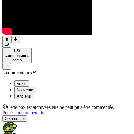
19
3
commentaire
s
com
s
3
commentaire
s
Votes
Nouveaux
Anciens
Cette box est archivées elle ne peut plus être commentée.
Poster un commentaire
Commenter