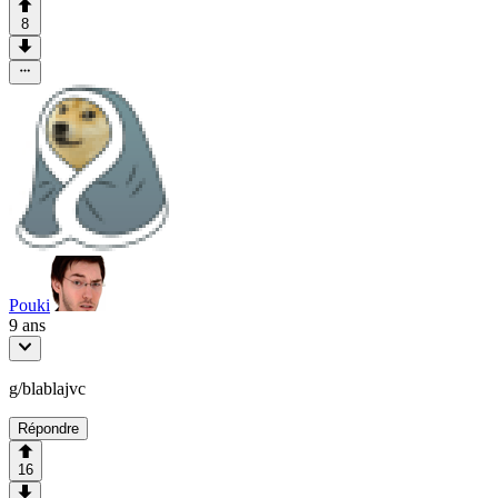
8
Pouki
9 ans
g/blablajvc
Répondre
16