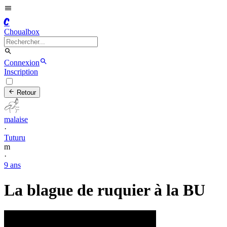
C
Choualbox
Connexion
Inscription
Retour
malaise
·
Tuturu
m
·
9 ans
La blague de ruquier à la BU