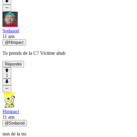
Sodasod
11 ans
@
Himpact
Tu prends de la C? Victime ahah
Répondre
1
Himpact
11 ans
@
Sodasod
non de la tss