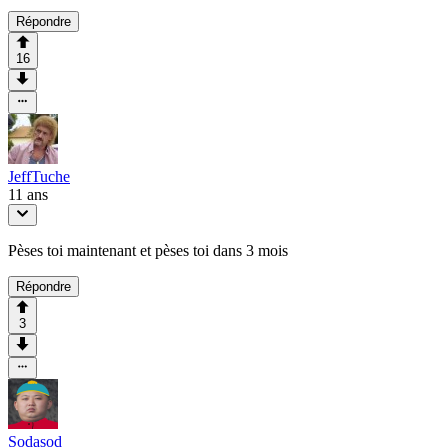
Répondre
16
JeffTuche
11 ans
Pèses toi maintenant et pèses toi dans 3 mois
Répondre
3
Sodasod