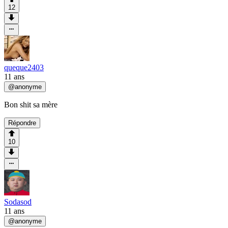
12
queque2403
11 ans
@
anonyme
Bon shit sa mère
Répondre
10
Sodasod
11 ans
@
anonyme