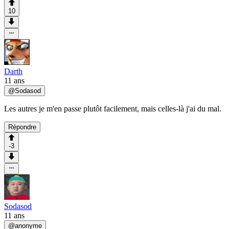
10
Darth
11 ans
@
Sodasod
Les autres je m'en passe plutôt facilement, mais celles-là j'ai du mal.
Répondre
-3
Sodasod
11 ans
@
anonyme