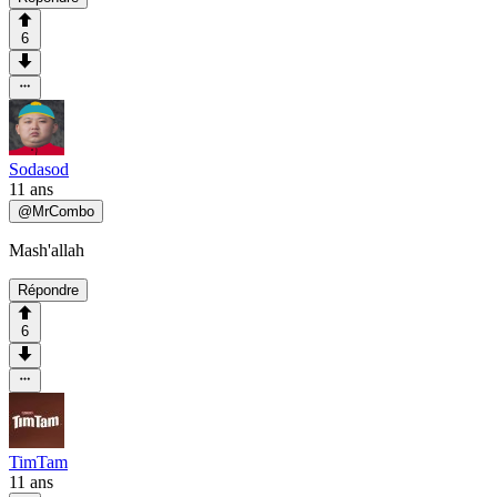
6
Sodasod
11 ans
@
MrCombo
Mash'allah
Répondre
6
TimTam
11 ans