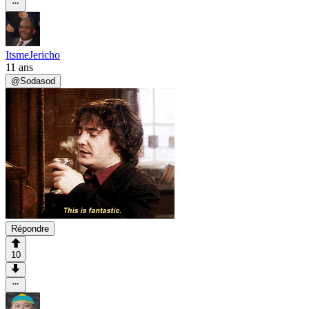
ItsmeJericho
11 ans
@
Sodasod
Répondre
10