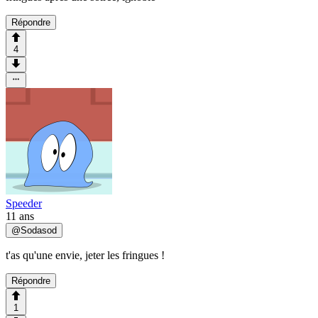
Répondre
4
Speeder
11 ans
@
Sodasod
t'as qu'une envie, jeter les fringues !
Répondre
1