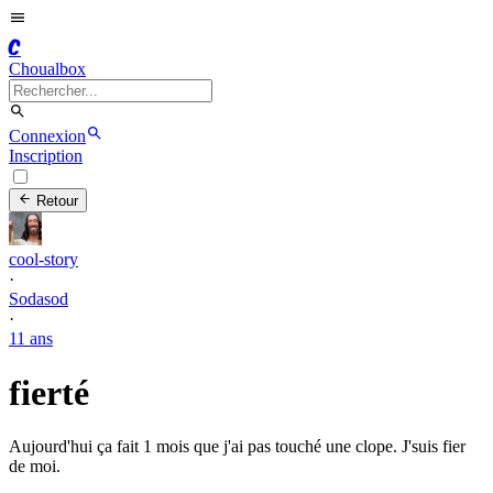
C
Choualbox
Connexion
Inscription
Retour
cool-story
·
Sodasod
·
11 ans
fierté
Aujourd'hui ça fait 1 mois que j'ai pas touché une clope. J'suis fier
de moi.