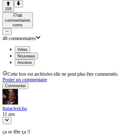
159
48
commentaire
s
com
s
48
commentaire
s
Votes
Nouveaux
Anciens
Cette box est archivées elle ne peut plus être commentée.
Poster un commentaire
Commenter
ItsmeJericho
11 ans
ça se fête ça !!