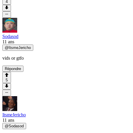
4
Sodasod
11 ans
@
ItsmeJericho
vids or gtfo
Répondre
5
ItsmeJericho
11 ans
@
Sodasod