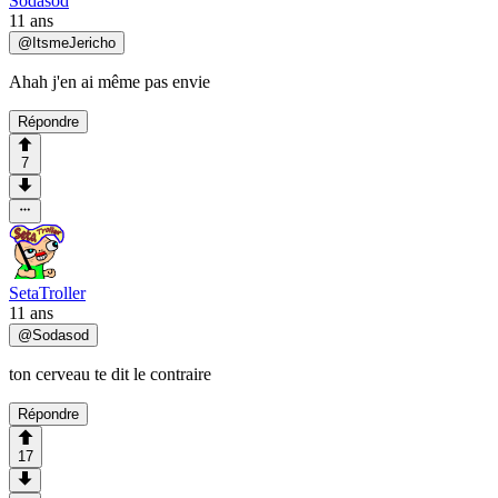
Sodasod
11 ans
@
ItsmeJericho
Ahah j'en ai même pas envie
Répondre
7
SetaTroller
11 ans
@
Sodasod
ton cerveau te dit le contraire
Répondre
17