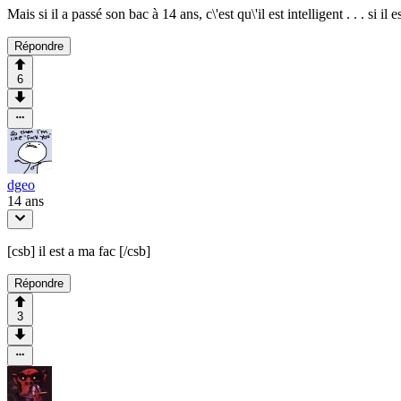
Mais si il a passé son bac à 14 ans, c\'est qu\'il est intelligent . . . si il
Répondre
6
dgeo
14 ans
[csb] il est a ma fac [/csb]
Répondre
3