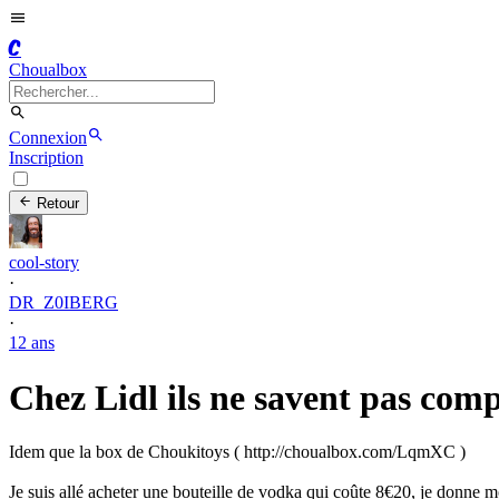
C
Choualbox
Connexion
Inscription
Retour
cool-story
·
DR_Z0IBERG
·
12 ans
Chez Lidl ils ne savent pas comp
Idem que la box de Choukitoys ( http://choualbox.com/LqmXC )
Je suis allé acheter une bouteille de vodka qui coûte 8€20, je donne m