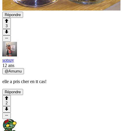
Répondre
3
sotsuy
12 ans
@
Amumu
elle a pris cher en tt cas!
Répondre
2