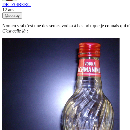
DR_Z0IBERG
12 ans
@
sotsuy
Non en vrai c'est une des seules vodka à bas prix que je connais qui n'
C'est celle là :