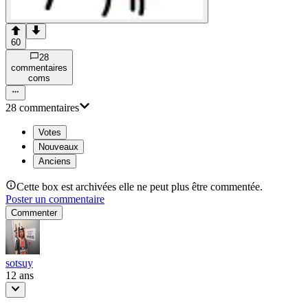
60
28
commentaire
s
com
s
28
commentaire
s
Votes
Nouveaux
Anciens
Cette box est archivées elle ne peut plus être commentée.
Poster un commentaire
Commenter
sotsuy
12 ans