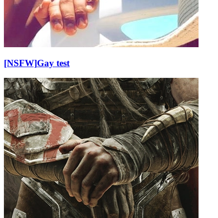
[NSFW]
Gay test