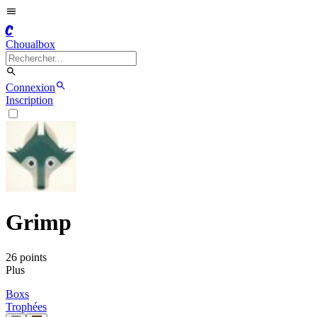
C
Choualbox
Connexion
Inscription
Grimp
26
point
s
Plus
Boxs
Trophées