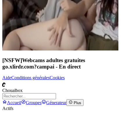
[NSFW]
Webcams adultes gratuites
go.xlirdr.com?campai
- En direct
Aide
Conditions générales
Cookies
C
Choualbox
Accueil
Groupes
Génerateur
Plus
Actifs