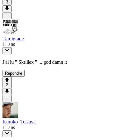
3
Tardigrade
11 ans
J'ai lu " Skrillex " ... god damn it
Répondre
2
Kuroko_Tetsuya
11 ans