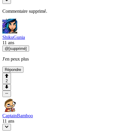
Commentaire supprimé.
ShikuGunia
11 ans
@
[supprimé]
J'en peux plus
Répondre
2
CaptainBamboo
11 ans