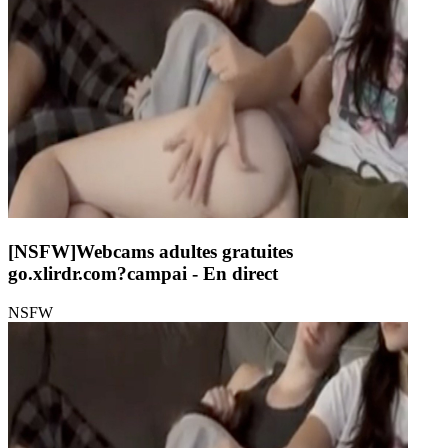
[NSFW]
Webcams adultes gratuites
go.xlirdr.com?campai
- En direct
NSFW