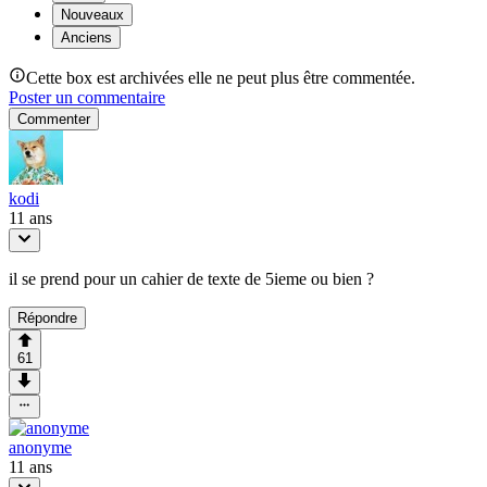
Nouveaux
Anciens
Cette box est archivées elle ne peut plus être commentée.
Poster un commentaire
Commenter
kodi
11 ans
il se prend pour un cahier de texte de 5ieme ou bien ?
Répondre
61
anonyme
11 ans