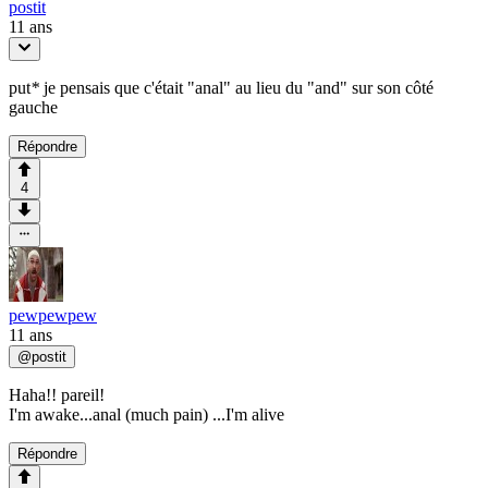
postit
11 ans
put
*
je pensais que c'était "anal" au lieu du "and" sur son côté
gauche
Répondre
4
pewpewpew
11 ans
@
postit
Haha!! pareil!
I'm awake...anal (much pain) ...I'm alive
Répondre