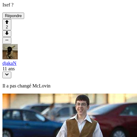
Ixef ?
Répondre
2
djakaN
11 ans
Il a pas changé McLovin