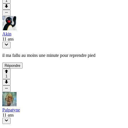
1
Akin
11 ans
il ma fallu au moins une minute pour reprendre pied
Répondre
1
Palpatyne
11 ans