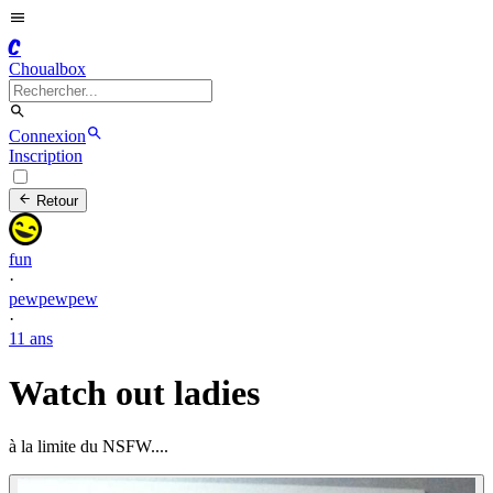
C
Choualbox
Connexion
Inscription
Retour
fun
·
pewpewpew
·
11 ans
Watch out ladies
à la limite du NSFW....