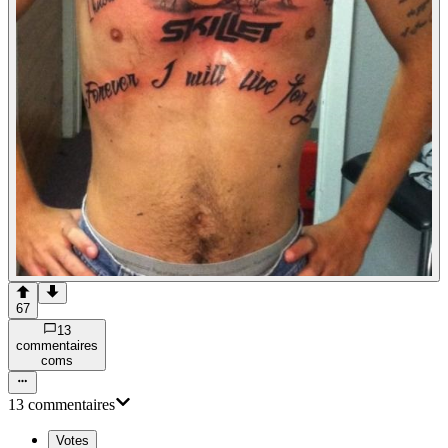
67
13
commentaire
s
com
s
13
commentaire
s
Votes