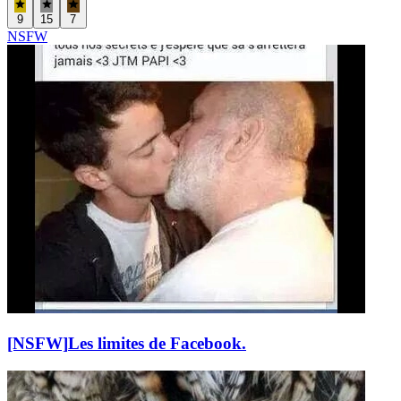
9
15
7
NSFW
[NSFW]
Les limites de Facebook.