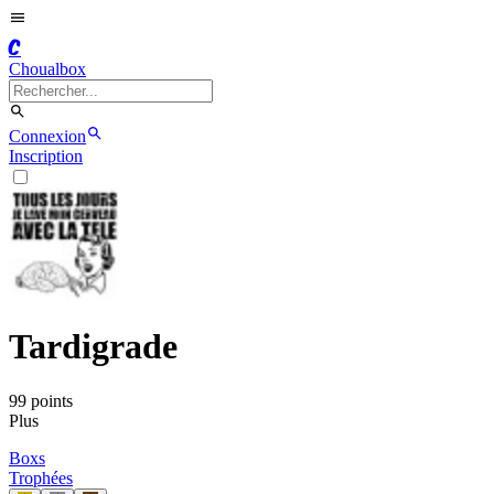
C
Choualbox
Connexion
Inscription
Tardigrade
99
point
s
Plus
Boxs
Trophées