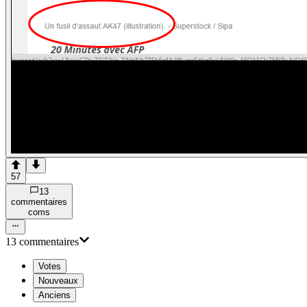
57
13
commentaire
s
com
s
13
commentaire
s
Votes
Nouveaux
Anciens