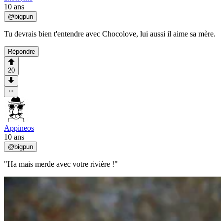
10 ans
@
bigpun
Tu devrais bien t'entendre avec Chocolove, lui aussi il aime sa mère.
Répondre
20
Appineos
10 ans
@
bigpun
"Ha mais merde avec votre rivière !"