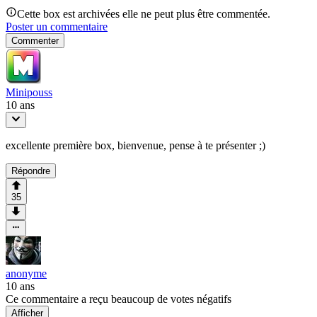
Cette box est archivées elle ne peut plus être commentée.
Poster un commentaire
Commenter
Minipouss
10 ans
excellente première box, bienvenue, pense à te présenter ;)
Répondre
35
anonyme
10 ans
Ce commentaire a reçu beaucoup de votes négatifs
Afficher