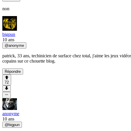
non
bigpun
10 ans
@
anonyme
patrick, 33 ans, techinicien de surface chez total, j'aime les jeux vid
copains sur ce chouette blog.
Répondre
72
anonyme
10 ans
@
bigpun