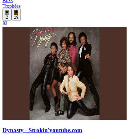
Boxs
Trophées
2
19
Dynasty - Strokin'
youtube.com