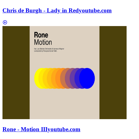
Chris de Burgh - Lady in Red
youtube.com
Rone - Motion III
youtube.com