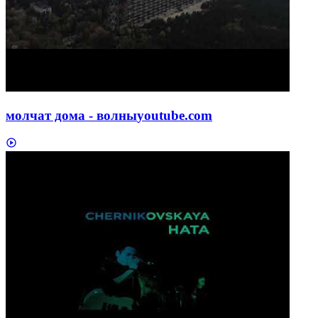
молчат дома - вoлны
youtube.com