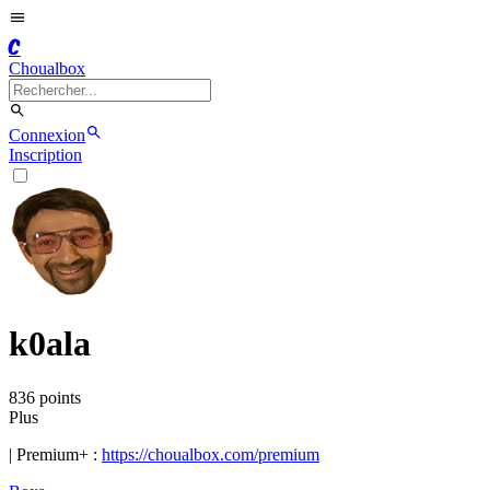
C
Choualbox
Connexion
Inscription
k0ala
836
point
s
Plus
| Premium+ :
https://choualbox.com/premium