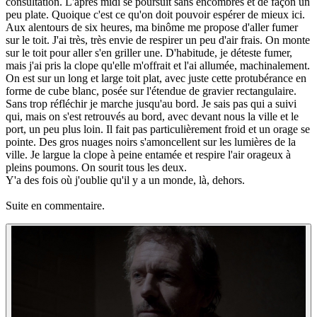
consultation. L'après midi se poursuit sans encombres et de façon un
peu plate. Quoique c'est ce qu'on doit pouvoir espérer de mieux ici.
Aux alentours de six heures, ma binôme me propose d'aller fumer
sur le toit. J'ai très, très envie de respirer un peu d'air frais. On monte
sur le toit pour aller s'en griller une. D'habitude, je déteste fumer,
mais j'ai pris la clope qu'elle m'offrait et l'ai allumée, machinalement.
On est sur un long et large toit plat, avec juste cette protubérance en
forme de cube blanc, posée sur l'étendue de gravier rectangulaire.
Sans trop réfléchir je marche jusqu'au bord. Je sais pas qui a suivi
qui, mais on s'est retrouvés au bord, avec devant nous la ville et le
port, un peu plus loin. Il fait pas particulièrement froid et un orage se
pointe. Des gros nuages noirs s'amoncellent sur les lumières de la
ville. Je largue la clope à peine entamée et respire l'air orageux à
pleins poumons. On sourit tous les deux.
Y'a des fois où j'oublie qu'il y a un monde, là, dehors.
Suite en commentaire.