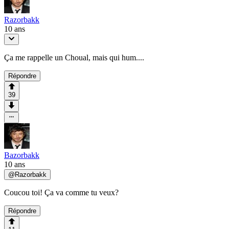
Razorbakk
10 ans
Ça me rappelle un Choual, mais qui hum....
Répondre
39
Bazorbakk
10 ans
@
Razorbakk
Coucou toi! Ça va comme tu veux?
Répondre