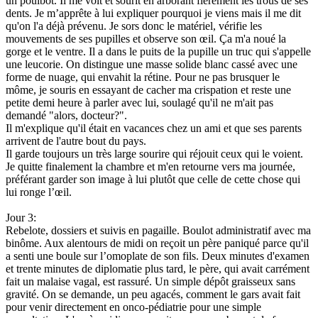
un poulbot. Il me voit et sourit en arborant fièrement les trous de ses
dents. Je m’apprête à lui expliquer pourquoi je viens mais il me dit
qu'on l'a déjà prévenu. Je sors donc le matériel, vérifie les
mouvements de ses pupilles et observe son œil. Ça m'a noué la
gorge et le ventre. Il a dans le puits de la pupille un truc qui s'appelle
une leucorie. On distingue une masse solide blanc cassé avec une
forme de nuage, qui envahit la rétine. Pour ne pas brusquer le
môme, je souris en essayant de cacher ma crispation et reste une
petite demi heure à parler avec lui, soulagé qu'il ne m'ait pas
demandé "alors, docteur?".
Il m'explique qu'il était en vacances chez un ami et que ses parents
arrivent de l'autre bout du pays.
Il garde toujours un très large sourire qui réjouit ceux qui le voient.
Je quitte finalement la chambre et m'en retourne vers ma journée,
préférant garder son image à lui plutôt que celle de cette chose qui
lui ronge l’œil.
Jour 3:
Rebelote, dossiers et suivis en pagaille. Boulot administratif avec ma
binôme. Aux alentours de midi on reçoit un père paniqué parce qu'il
a senti une boule sur l’omoplate de son fils. Deux minutes d'examen
et trente minutes de diplomatie plus tard, le père, qui avait carrément
fait un malaise vagal, est rassuré. Un simple dépôt graisseux sans
gravité. On se demande, un peu agacés, comment le gars avait fait
pour venir directement en onco-pédiatrie pour une simple