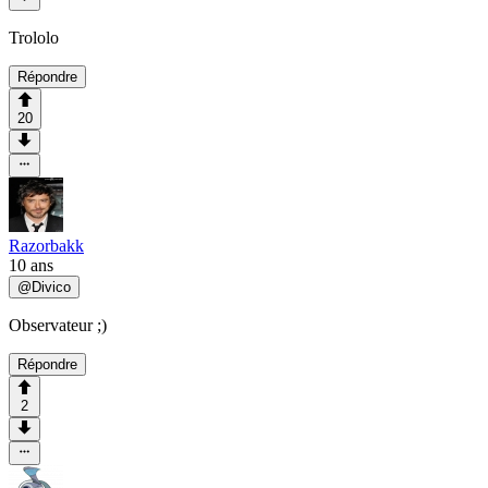
Trololo
Répondre
20
Razorbakk
10 ans
@
Divico
Observateur ;)
Répondre
2