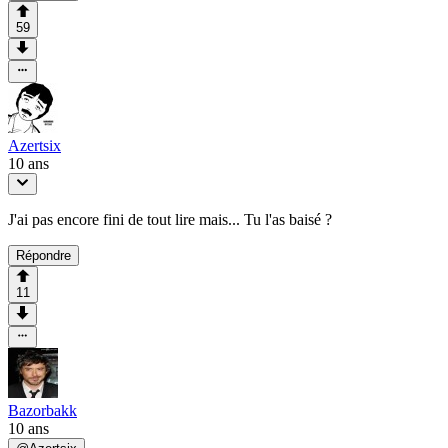
59
Azertsix
10 ans
J'ai pas encore fini de tout lire mais... Tu l'as baisé ?
Répondre
11
Bazorbakk
10 ans