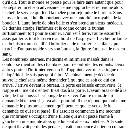
qu'il dit. Tout le monde se presse pour le faire taire autant que pour
les séparer lui et son adversaire. Je me rapproche et remarque alors
le chef de service qui fend la mêlée pour rejoindre le hurleur. Sans
hausser le ton, il lui dit pourtant avec une autorité incroyable de la
boucler. L'autre hurle de plus belle et s'en prend au vieux médecin.
Ce dernier attrape l'infirmier et le cogne contre le bureau
suffisamment fort pour le sonner. L'un est à terre, l'autre essoufflé,
assis par terre, tout le service au bord de l’asphyxie. Le chef ordonne
d'administrer un sédatif à l'infirmier et de rassurer les enfants, puis
marche d'un pas rapide vers son bureau, la figure furieuse, le nez en
sang.
Les nombreux internes, médecins et infirmiers massés dans le
couloir se ruent sur les chambres pour réconforter les enfants. Deux
autres portent l'infirmier vers un lit d'appoint avec une seringue de
halopéridol. Je sais pas quoi faire. Machinalement je décide de
suivre le chef sans même demander à qui que ce soit ce qui est
arrivé. J'arrive devant le bureau, la porte est laissée entrouverte. Je
frappe et il me dit d'entrer. Il est dos à la porte. L'avant bras collé à la
vitre, le front aussi. Il s'éponge le nez avec l'autre main. Je lui
demande bêtement si ça va aller pour lui. Il me répond que oui et me
demande le plus amicalement qu'il peut ce que je veux. Je lui
demande ce qui s'est passé. Il s’assoit et commence à me raconter
que l'infirmier s'occupait d'une fillette qui avait passé l'arme à
gauche en une minute alors que lui était allé aux toilettes. A la suite
de quoi il avait perdu les pédales, avait commencé à crier en courant