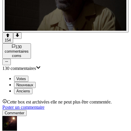
154
130
commentaire
s
com
s
130
commentaire
s
Votes
Nouveaux
Anciens
Cette box est archivées elle ne peut plus être commentée.
Poster un commentaire
Commenter