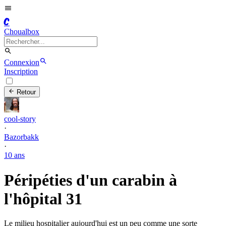
C
Choualbox
Connexion
Inscription
Retour
cool-story
·
Bazorbakk
·
10 ans
Péripéties d'un carabin à
l'hôpital 31
Le milieu hospitalier aujourd'hui est un peu comme une sorte