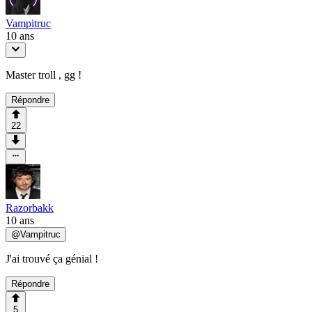
Vampitruc
10 ans
Master troll , gg !
Répondre
22
Razorbakk
10 ans
@
Vampitruc
J'ai trouvé ça génial !
Répondre
5