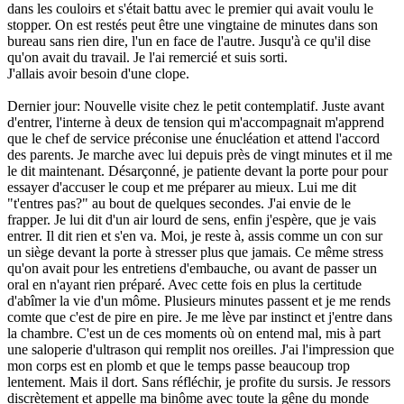
dans les couloirs et s'était battu avec le premier qui avait voulu le
stopper. On est restés peut être une vingtaine de minutes dans son
bureau sans rien dire, l'un en face de l'autre. Jusqu'à ce qu'il dise
qu'on avait du travail. Je l'ai remercié et suis sorti.
J'allais avoir besoin d'une clope.
Dernier jour: Nouvelle visite chez le petit contemplatif. Juste avant
d'entrer, l'interne à deux de tension qui m'accompagnait m'apprend
que le chef de service préconise une énucléation et attend l'accord
des parents. Je marche avec lui depuis près de vingt minutes et il me
le dit maintenant. Désarçonné, je patiente devant la porte pour pour
essayer d'accuser le coup et me préparer au mieux. Lui me dit
"t'entres pas?" au bout de quelques secondes. J'ai envie de le
frapper. Je lui dit d'un air lourd de sens, enfin j'espère, que je vais
entrer. Il dit rien et s'en va. Moi, je reste à, assis comme un con sur
un siège devant la porte à stresser plus que jamais. Ce même stress
qu'on avait pour les entretiens d'embauche, ou avant de passer un
oral en n'ayant rien préparé. Avec cette fois en plus la certitude
d'abîmer la vie d'un môme. Plusieurs minutes passent et je me rends
comte que c'est de pire en pire. Je me lève par instinct et j'entre dans
la chambre. C'est un de ces moments où on entend mal, mis à part
une saloperie d'ultrason qui remplit nos oreilles. J'ai l'impression que
mon corps est en plomb et que le temps passe beaucoup trop
lentement. Mais il dort. Sans réfléchir, je profite du sursis. Je ressors
discrètement et appelle ma binôme avec toute la gêne du monde