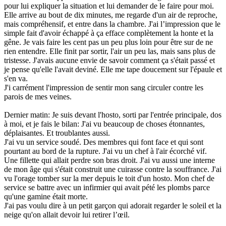
pour lui expliquer la situation et lui demander de le faire pour moi.
Elle arrive au bout de dix minutes, me regarde d'un air de reproche,
mais compréhensif, et entre dans la chambre. J'ai l’impression que le
simple fait d'avoir échappé à ça efface complètement la honte et la
gêne. Je vais faire les cent pas un peu plus loin pour être sur de ne
rien entendre. Elle finit par sortir, l'air un peu las, mais sans plus de
tristesse. J'avais aucune envie de savoir comment ça s'était passé et
je pense qu'elle l'avait deviné. Elle me tape doucement sur l'épaule et
s'en va.
J'i carrément l'impression de sentir mon sang circuler contre les
parois de mes veines.
Dernier matin: Je suis devant l'hosto, sorti par l'entrée principale, dos
à moi, et je fais le bilan: J'ai vu beaucoup de choses étonnantes,
déplaisantes. Et troublantes aussi.
J'ai vu un service soudé. Des membres qui font face et qui sont
pourtant au bord de la rupture. J'ai vu un chef à l'air écorché vif.
Une fillette qui allait perdre son bras droit. J'ai vu aussi une interne
de mon âge qui s'était construit une cuirasse contre la souffrance. J'ai
vu l'orage tomber sur la mer depuis le toit d'un hosto. Mon chef de
service se battre avec un infirmier qui avait pété les plombs parce
qu'une gamine était morte.
J'ai pas voulu dire à un petit garçon qui adorait regarder le soleil et la
neige qu'on allait devoir lui retirer l’œil.