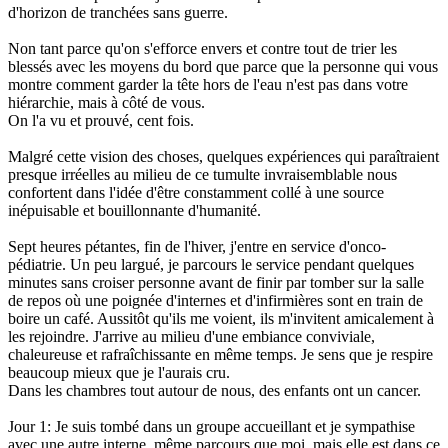
d'horizon de tranchées sans guerre.
Non tant parce qu'on s'efforce envers et contre tout de trier les
blessés avec les moyens du bord que parce que la personne qui vous
montre comment garder la tête hors de l'eau n'est pas dans votre
hiérarchie, mais à côté de vous.
On l'a vu et prouvé, cent fois.
Malgré cette vision des choses, quelques expériences qui paraîtraient
presque irréelles au milieu de ce tumulte invraisemblable nous
confortent dans l'idée d'être constamment collé à une source
inépuisable et bouillonnante d'humanité.
Sept heures pétantes, fin de l'hiver, j'entre en service d'onco-
pédiatrie. Un peu largué, je parcours le service pendant quelques
minutes sans croiser personne avant de finir par tomber sur la salle
de repos où une poignée d'internes et d'infirmières sont en train de
boire un café. Aussitôt qu'ils me voient, ils m'invitent amicalement à
les rejoindre. J'arrive au milieu d'une embiance conviviale,
chaleureuse et rafraîchissante en même temps. Je sens que je respire
beaucoup mieux que je l'aurais cru.
Dans les chambres tout autour de nous, des enfants ont un cancer.
Jour 1: Je suis tombé dans un groupe accueillant et je sympathise
avec une autre interne, même parcours que moi, mais elle est dans ce