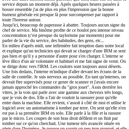
service depuis un moment déjà. Après quelques heures passées à
bosser ensemble j'ai de plus en plus l'impression que la bonne
humeur générale est presque là pour surcompenser par rapport à
toute l'horreur autour.
Jusqu'ici, beaucoup de paperasse à abattre. Toujours aucun signe du
chef de service. Ma binôme profite de ce boulot peu intense niveau
concentration (c'est presque du taylorisme par moments) pour me
parler de la vie du service, des habitudes, des gens, etc...
En milieu d'après midi, une infirmière fait irruption dans notre local
et explique qu'un technicien qui devait se charger d'une IRM se sent
pas bien et qu'il y a personne d'autre pour s'en charger. L'interne se
lève illico d'un air volontaire et habituel et me fait signe de venir. On
se dirige donc vers l'IRM. Les couloirs sont toujours aussi déserts.
Une fois dedans, l'interne m'indique d'aller devant les écrans de la
salle de contrôle. Je suis nerveux au possible. En tant qu'internes, on
devrait être supervisés pour ce genre de scanner et j'avais encore
jamais approché les commandes du "gros jouet". Assis derrière les
vitres, je la vois qui parle avec une gamine aux cheveux très longs,
que je vois de dos. Elle a l'air de vouloir la rassurer pour qu'elle
entre dans la machine. Elle revient, s’assoit à côté de moi et utilise le
logiciel avec un automatisme à tomber par terre. On sent qu'elle n'en
est pas à sa première IRM en solo. Elle parle à la fille et la rassure
par le micro. Les coupes de son bras droit défilent et on finit par
tomber sur ce qu'on cherchait. Une tumeur très avancée située en
plein dans l'humérus. Je pousse un soupir un peu trop marqué, et elle