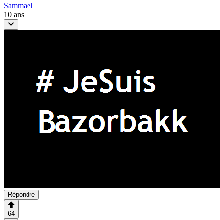
Sammael
10 ans
Répondre
64