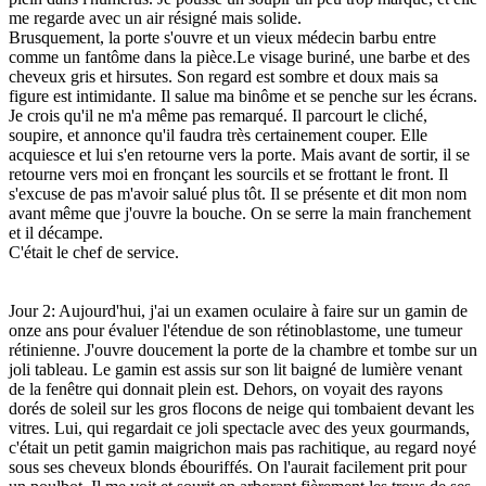
me regarde avec un air résigné mais solide.
Brusquement, la porte s'ouvre et un vieux médecin barbu entre
comme un fantôme dans la pièce.Le visage buriné, une barbe et des
cheveux gris et hirsutes. Son regard est sombre et doux mais sa
figure est intimidante. Il salue ma binôme et se penche sur les écrans.
Je crois qu'il ne m'a même pas remarqué. Il parcourt le cliché,
soupire, et annonce qu'il faudra très certainement couper. Elle
acquiesce et lui s'en retourne vers la porte. Mais avant de sortir, il se
retourne vers moi en fronçant les sourcils et se frottant le front. Il
s'excuse de pas m'avoir salué plus tôt. Il se présente et dit mon nom
avant même que j'ouvre la bouche. On se serre la main franchement
et il décampe.
C'était le chef de service.
Jour 2: Aujourd'hui, j'ai un examen oculaire à faire sur un gamin de
onze ans pour évaluer l'étendue de son rétinoblastome, une tumeur
rétinienne. J'ouvre doucement la porte de la chambre et tombe sur un
joli tableau. Le gamin est assis sur son lit baigné de lumière venant
de la fenêtre qui donnait plein est. Dehors, on voyait des rayons
dorés de soleil sur les gros flocons de neige qui tombaient devant les
vitres. Lui, qui regardait ce joli spectacle avec des yeux gourmands,
c'était un petit gamin maigrichon mais pas rachitique, au regard noyé
sous ses cheveux blonds ébouriffés. On l'aurait facilement prit pour