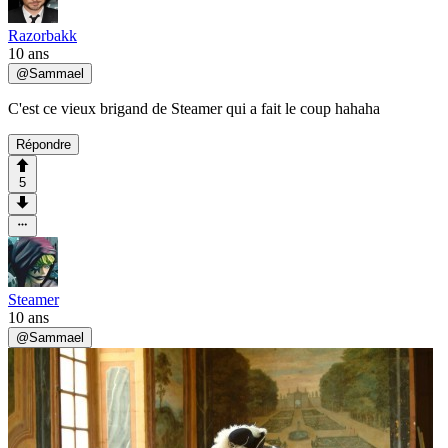
Razorbakk
10 ans
@
Sammael
C'est ce vieux brigand de Steamer qui a fait le coup hahaha
Répondre
5
Steamer
10 ans
@
Sammael