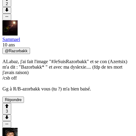
2
Sammael
10 ans
@
Razorbakk
ALabaz, j'ai fait l'image "#JeSuisRazorbakk" et se con (Azertsix)
m'a dit : "Bazorbakk* " et avec ma dyslexie.... (fdp de tes mort
j'avais raison)
/csb off
Gg à R/B-azorbakk vous (tu ?) m'a bien baisé.
Répondre
3