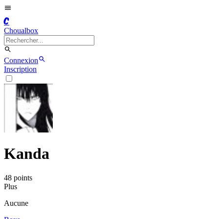
C
Choualbox
Connexion
Inscription
Kanda
48
point
s
Plus
Aucune