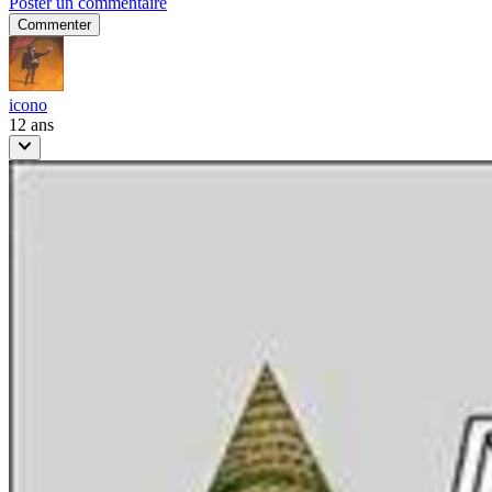
Poster un commentaire
Commenter
icono
12 ans