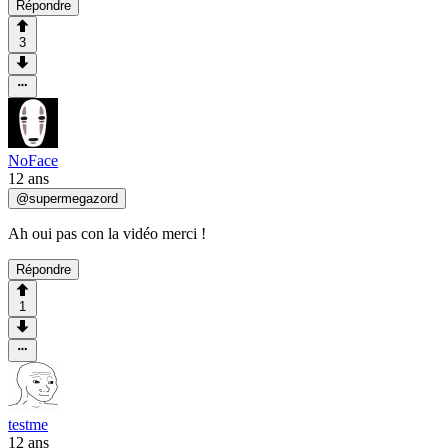
Répondre
3
NoFace
12 ans
@
supermegazord
Ah oui pas con la vidéo merci !
Répondre
1
testme
12 ans