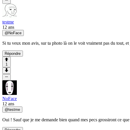
testme
12 ans
@
NoFace
Si tu veux mon avis, sur ta photo là on le voit vraiment pas du tout, et 
Répondre
1
NoFace
12 ans
@
testme
Oui ! Sauf que je me demande bien quand mes pecs grossiront ce que