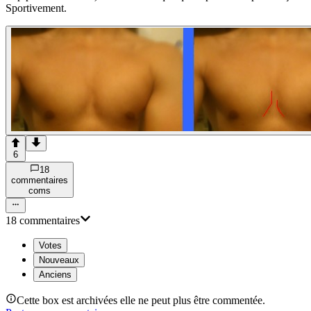
Sportivement.
6
18
commentaire
s
com
s
18
commentaire
s
Votes
Nouveaux
Anciens
Cette box est archivées elle ne peut plus être commentée.