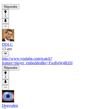
Répondre
1
DDLC
13 ans
http://www.youtube.com/watch?
feature=player_embedded&v=FsoRgW4RiDI
Répondre
1
Denyuden