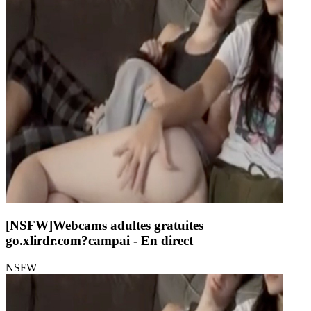
[NSFW]
Webcams adultes gratuites
go.xlirdr.com?campai
- En direct
NSFW