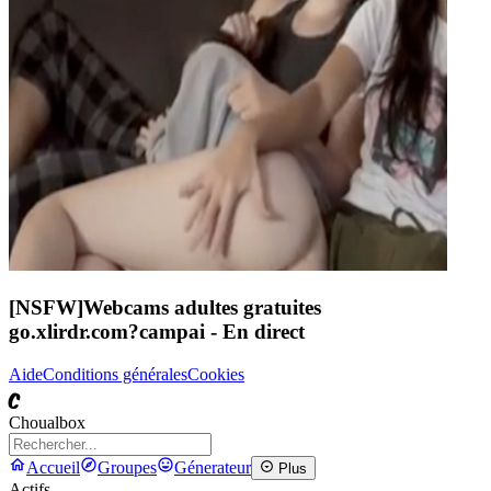
[NSFW]
Webcams adultes gratuites
go.xlirdr.com?campai
- En direct
Aide
Conditions générales
Cookies
C
Choualbox
Accueil
Groupes
Génerateur
Plus
Actifs