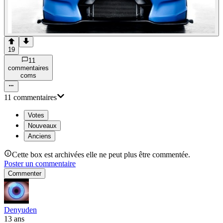
19
11
commentaire
s
com
s
11
commentaire
s
Votes
Nouveaux
Anciens
Cette box est archivées elle ne peut plus être commentée.
Poster un commentaire
Commenter
Denyuden
13 ans