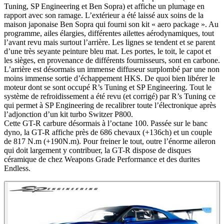
Tuning, SP Engineering et Ben Sopra) et affiche un plumage en
rapport avec son ramage. L’extérieur a été laissé aux soins de la
maison japonaise Ben Sopra qui fourni son kit « aero package ». Au
programme, ailes élargies, différentes ailettes aérodynamiques, tout
l’avant revu mais surtout l’arrière. Les lignes se tendent et se parent
d’une très seyante peinture bleu mat. Les portes, le toit, le capot et
les sièges, en provenance de différents fournisseurs, sont en carbone.
L’arrière est désormais un immense diffuseur surplombé par une non
moins immense sortie d’échappement HKS. De quoi bien libérer le
moteur dont se sont occupé R’s Tuning et SP Engineering. Tout le
système de refroidissement a été revu (et corrigé) par R’s Tuning ce
qui permet à SP Engineering de recalibrer toute l’électronique après
l’adjonction d’un kit turbo Switzer P800.
Cette GT-R carbure désormais à l’octane 100. Passée sur le banc
dyno, la GT-R affiche près de 686 chevaux (+136ch) et un couple
de 817 N.m (+190N.m). Pour freiner le tout, outre l’énorme aileron
qui doit largement y contribuer, la GT-R dispose de disques
céramique de chez Weapons Grade Performance et des durites
Endless.