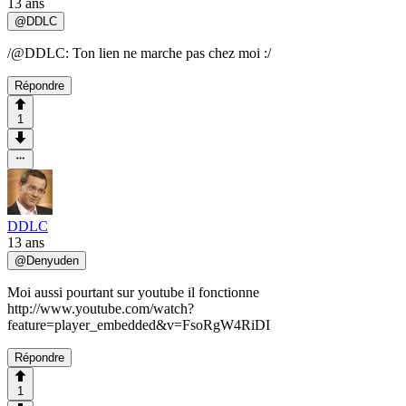
13 ans
@
DDLC
/@DDLC: Ton lien ne marche pas chez moi :/
Répondre
1
DDLC
13 ans
@
Denyuden
Moi aussi pourtant sur youtube il fonctionne
http://www.youtube.com/watch?
feature=player_embedded&v=FsoRgW4RiDI
Répondre
1