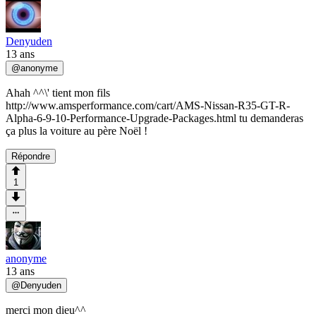
Denyuden
13 ans
@
anonyme
Ahah ^^\' tient mon fils
http://www.amsperformance.com/cart/AMS-Nissan-R35-GT-R-
Alpha-6-9-10-Performance-Upgrade-Packages.html tu demanderas
ça plus la voiture au père Noël !
Répondre
1
anonyme
13 ans
@
Denyuden
merci mon dieu^^