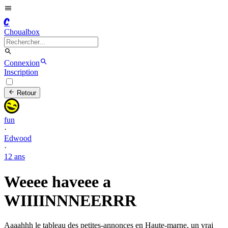
C
Choualbox
Connexion
Inscription
Retour
fun
·
Edwood
·
12 ans
Weeee haveee a
WIIIINNNEERRR
Aaaahhh le tableau des petites-annonces en Haute-marne, un vrai