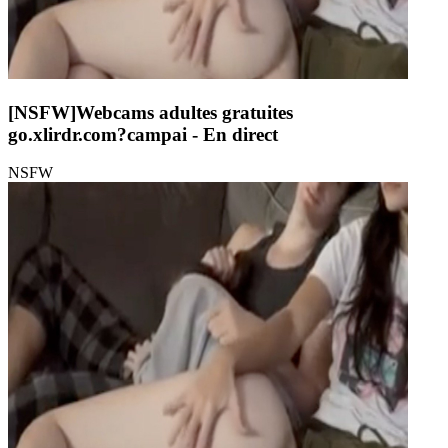
[NSFW]
Webcams adultes gratuites
go.xlirdr.com?campai
- En direct
NSFW