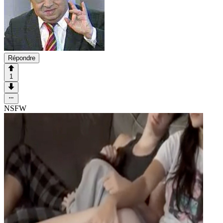
Répondre
1
NSFW