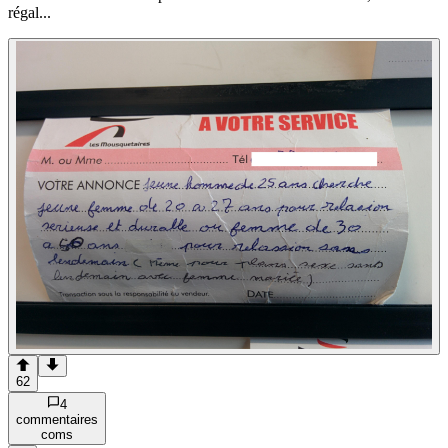
régal...
62
4
commentaire
s
com
s