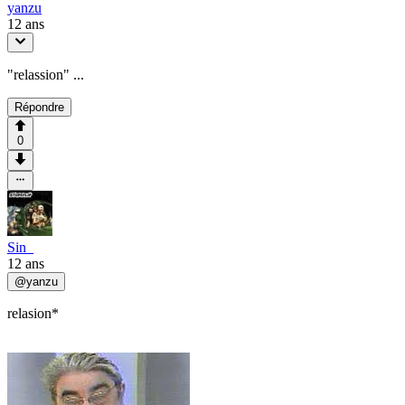
yanzu
12 ans
"relassion" ...
Répondre
0
Sin_
12 ans
@
yanzu
relasion*