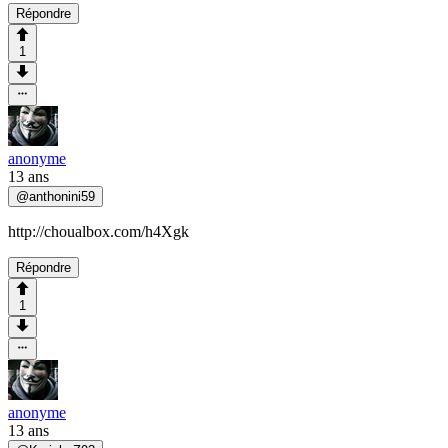
Répondre
1
anonyme
13 ans
@
anthonini59
http://choualbox.com/h4Xgk
Répondre
1
anonyme
13 ans