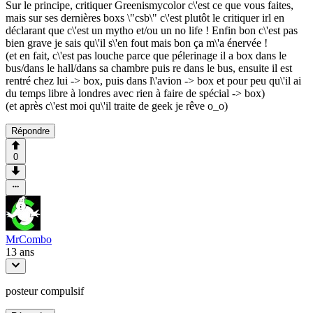
Sur le principe, critiquer Greenismycolor c\'est ce que vous faites,
mais sur ses dernières boxs \"csb\" c\'est plutôt le critiquer irl en
déclarant que c\'est un mytho et/ou un no life ! Enfin bon c\'est pas
bien grave je sais qu\'il s\'en fout mais bon ça m\'a énervée !
(et en fait, c\'est pas louche parce que pélerinage il a box dans le
bus/dans le hall/dans sa chambre puis re dans le bus, ensuite il est
rentré chez lui -> box, puis dans l\'avion -> box et pour peu qu\'il ai
du temps libre à londres avec rien à faire de spécial -> box)
(et après c\'est moi qu\'il traite de geek je rêve o_o)
Répondre
0
MrCombo
13 ans
posteur compulsif