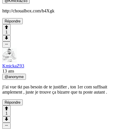
@
KmickaZ93
http://choualbox.com/h4Xgk
Répondre
1
KmickaZ93
13 ans
@
anonyme
j\'ai vue tkt pas besoin de te justifier , ton 1er com suffisait
amplement , juste je trouve ça bizarre que tu poste autant .
Répondre
1