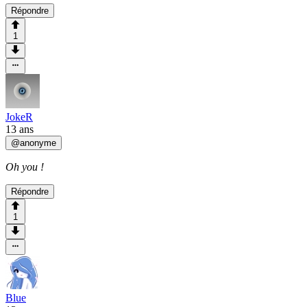
Répondre
1
JokeR
13 ans
@
anonyme
Oh you !
Répondre
1
Blue