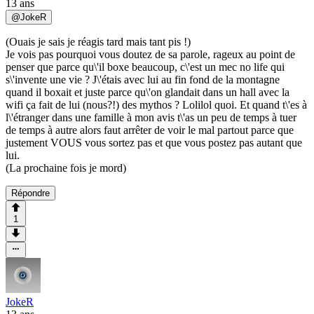
13 ans
@
JokeR
(Ouais je sais je réagis tard mais tant pis !)
Je vois pas pourquoi vous doutez de sa parole, rageux au point de
penser que parce qu\'il boxe beaucoup, c\'est un mec no life qui
s\'invente une vie ? J\'étais avec lui au fin fond de la montagne
quand il boxait et juste parce qu\'on glandait dans un hall avec la
wifi ça fait de lui (nous?!) des mythos ? Lolilol quoi. Et quand t\'es à
l\'étranger dans une famille à mon avis t\'as un peu de temps à tuer
de temps à autre alors faut arrêter de voir le mal partout parce que
justement VOUS vous sortez pas et que vous postez pas autant que
lui.
(La prochaine fois je mord)
Répondre
1
JokeR