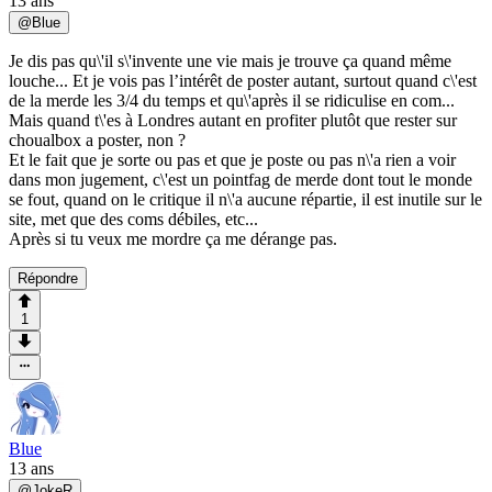
13 ans
@
Blue
Je dis pas qu\'il s\'invente une vie mais je trouve ça quand même
louche... Et je vois pas l’intérêt de poster autant, surtout quand c\'est
de la merde les 3/4 du temps et qu\'après il se ridiculise en com...
Mais quand t\'es à Londres autant en profiter plutôt que rester sur
choualbox a poster, non ?
Et le fait que je sorte ou pas et que je poste ou pas n\'a rien a voir
dans mon jugement, c\'est un pointfag de merde dont tout le monde
se fout, quand on le critique il n\'a aucune répartie, il est inutile sur le
site, met que des coms débiles, etc...
Après si tu veux me mordre ça me dérange pas.
Répondre
1
Blue
13 ans
@
JokeR