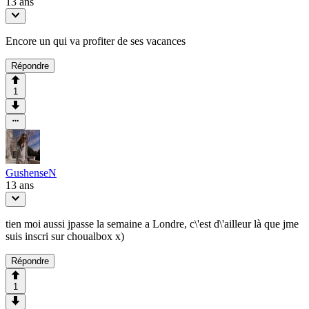
13 ans
Encore un qui va profiter de ses vacances
Répondre
1
GushenseN
13 ans
tien moi aussi jpasse la semaine a Londre, c\'est d\'ailleur là que jme
suis inscri sur choualbox x)
Répondre
1