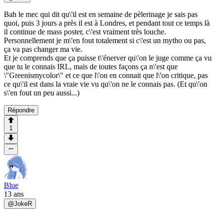
Bah le mec qui dit qu\'il est en semaine de pèlerinage je sais pas
quoi, puis 3 jours a près il est à Londres, et pendant tout ce temps là
il continue de mass poster, c\'est vraiment très louche.
Personnellement je m\'en fout totalement si c\'est un mytho ou pas,
ça va pas changer ma vie.
Et je comprends que ça puisse t\'énerver qu\'on le juge comme ça vu
que tu le connais IRL, mais de toutes façons ça n\'est que
\"Greenismycolor\" et ce que l\'on en connait que l\'on critique, pas
ce qu\'il est dans la vraie vie vu qu\'on ne le connais pas. (Et qu\'on
s\'en fout un peu aussi...)
Répondre
1
Blue
13 ans
@
JokeR