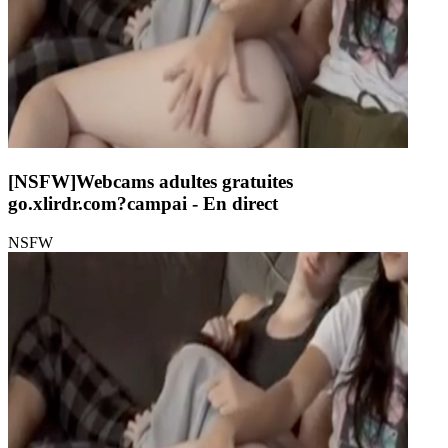
[NSFW]
Webcams adultes gratuites
go.xlirdr.com?campai
- En direct
NSFW