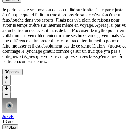
Je parle pas de ses boxs ou de son utilité sur le site là. Je parle juste
du fait que quand il dit un truc à propos de sa vie c\'est forcément
faux/louche dans vos esprits. J\'sais pas y\'a plein de raisons pour
avoir le temps d\'être sur internet même en voyage. Après j\'ai pas vu
à quelle fréquence c\'était mais de là à l\'accuser de mytho pour rien
voilà quoi. Je veux bien entendre que ses boxs vous gavent mais y\'a
une différence entre boxer du caca ou raconter du mytho pour se
faire mousser et il est absolument pas de ce genre là alors j\'trouve ça
dommage le lynchage gratuit comme ça sur un truc que y\'a pas à
critiquer. x) Après que vous le critiquiez sur ses boxs j\'en ai rien à
battre chacun ses délires.
Répondre
0
JokeR
13 ans
@
Blue