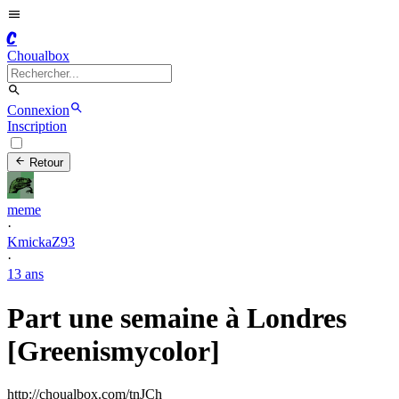
C
Choualbox
Connexion
Inscription
Retour
meme
·
KmickaZ93
·
13 ans
Part une semaine à Londres
[Greenismycolor]
http://choualbox.com/tnJCh