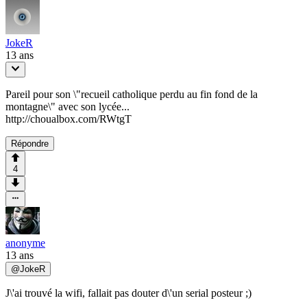
JokeR
13 ans
Pareil pour son \"recueil catholique perdu au fin fond de la
montagne\" avec son lycée...
http://choualbox.com/RWtgT
Répondre
4
anonyme
13 ans
@
JokeR
J\'ai trouvé la wifi, fallait pas douter d\'un serial posteur ;)