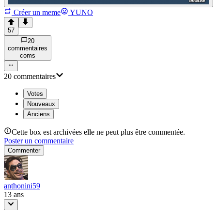
Créer un meme
YUNO
57
20
commentaire
s
com
s
20
commentaire
s
Votes
Nouveaux
Anciens
Cette box est archivées elle ne peut plus être commentée.
Poster un commentaire
Commenter
anthonini59
13 ans