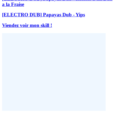
a la Fraise
[ELECTRO DUB] Papayas Dub - Yips
Viendez voir mon skill !