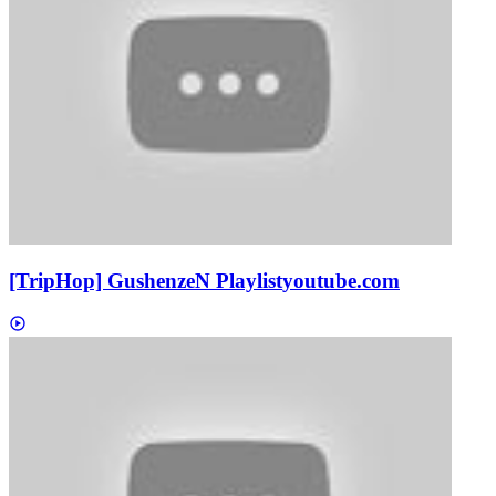
[TripHop] GushenzeN Playlist
youtube.com