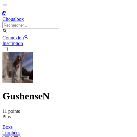
C
Choualbox
Connexion
Inscription
GushenseN
11
point
s
Plus
Boxs
Trophées