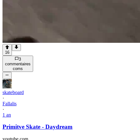
16
3
commentaire
s
com
s
skateboard
·
Fallalis
·
1 an
Primitve Skate - Daydream
youtube.com