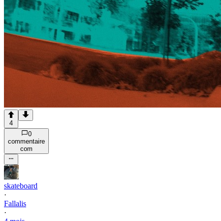
4
0
commentaire
com
skateboard
·
Fallalis
·