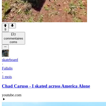
9
7
commentaire
s
com
s
skateboard
·
Fallalis
·
1 mois
Chad Caruso - I skated across America Alone
youtube.com