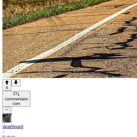
4
1
commentaire
com
skateboard
·