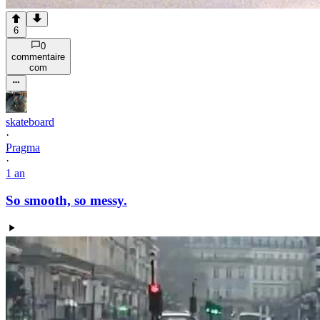
6
0
commentaire
com
skateboard
·
Pragma
·
1 an
So smooth, so messy.