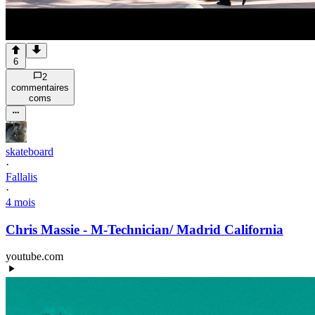
6
2
commentaire
s
com
s
skateboard
·
Fallalis
·
4 mois
Chris Massie - M-Technician/ Madrid California
youtube.com