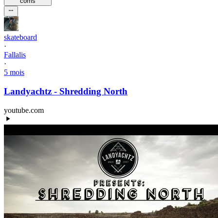
com
s
skateboard
·
Fallalis
·
5 mois
Landyachtz - Shredding North
youtube.com