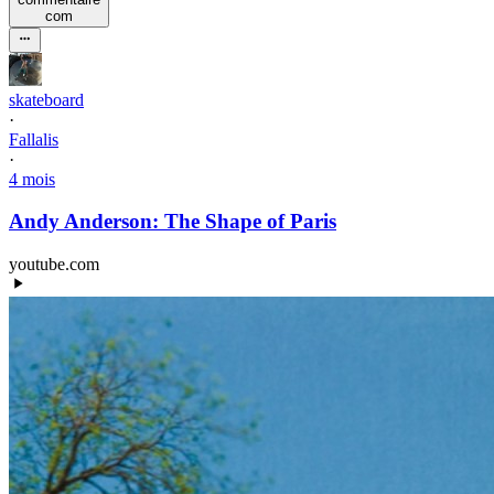
com
skateboard
·
Fallalis
·
4 mois
Andy Anderson: The Shape of Paris
youtube.com