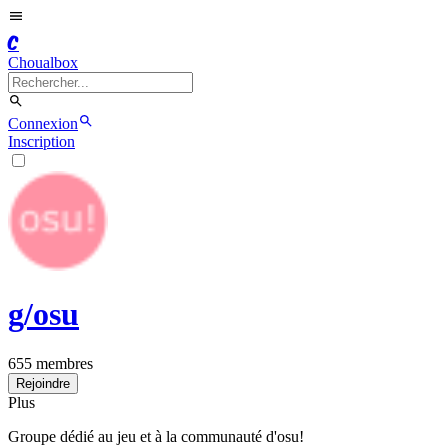
C
Choualbox
Connexion
Inscription
g/
osu
655
membres
Rejoindre
Plus
Groupe dédié au jeu et à la communauté d'osu!