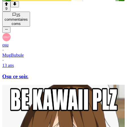
9
15
commentaire
s
com
s
osu
·
MugBubule
·
13 ans
Osu ce soir.