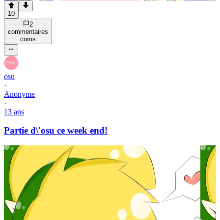
10
2
commentaire
s
com
s
osu
·
Anonyme
·
13 ans
Partie d\'osu ce week end!