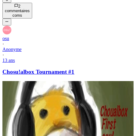
2
commentaire
s
com
s
osu
·
Anonyme
·
13 ans
Chosu!albox Tournament #1