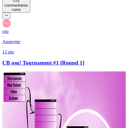
3
commentaire
s
com
s
osu
·
Anonyme
·
13 ans
CB osu! Tournament #1 [Round 1]