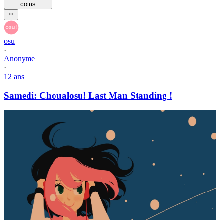
com
s
osu
·
Anonyme
·
12 ans
Samedi: Choualosu! Last Man Standing !