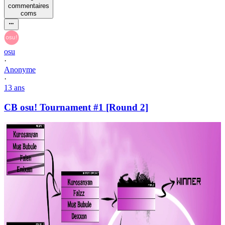
commentaire
s
com
s
osu
·
Anonyme
·
13 ans
CB osu! Tournament #1 [Round 2]