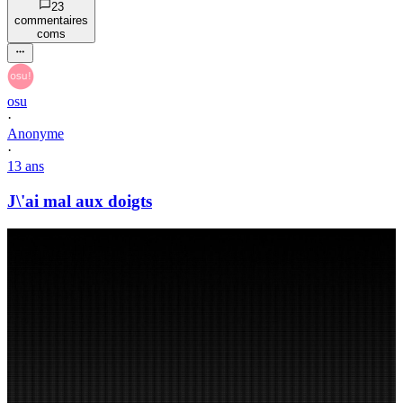
23
commentaire
s
com
s
osu
·
Anonyme
·
13 ans
J\'ai mal aux doigts