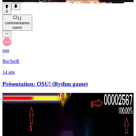
6
11
commentaire
s
com
s
osu
·
Bre3zeR
·
14 ans
Présentation: OSU! (Rythm game)