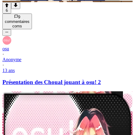
6
9
commentaire
s
com
s
osu
·
Anonyme
·
13 ans
Présentation des Choual jouant à osu! 2