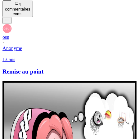
4
commentaire
s
com
s
osu
·
Anonyme
·
13 ans
Remise au point