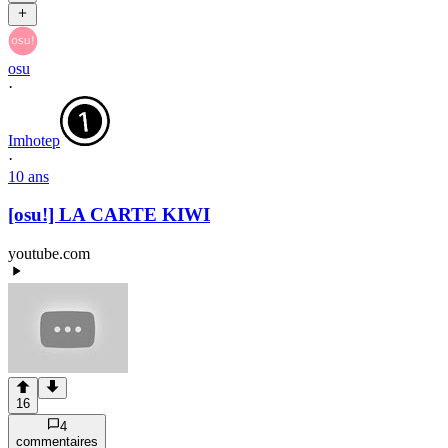
osu
·
Imhotep
·
10 ans
[osu!] LA CARTE KIWI
youtube.com
16
4
commentaire
s