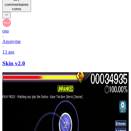
7
commentaire
s
com
s
osu
·
Anonyme
·
13 ans
Skin v2.0