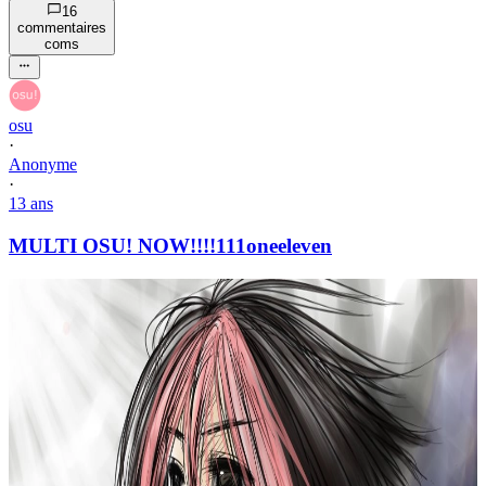
16
commentaire
s
com
s
osu
·
Anonyme
·
13 ans
MULTI OSU! NOW!!!!111oneeleven