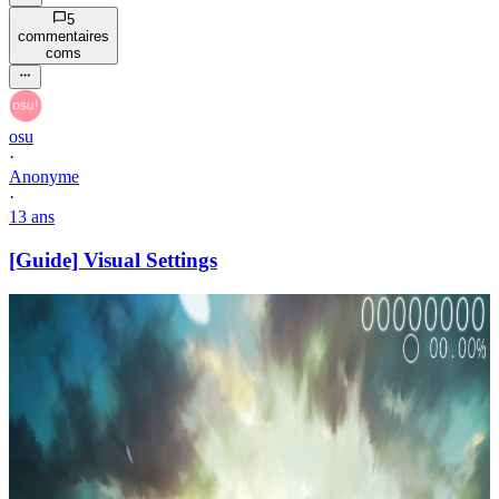
5
commentaire
s
com
s
osu
·
Anonyme
·
13 ans
[Guide] Visual Settings