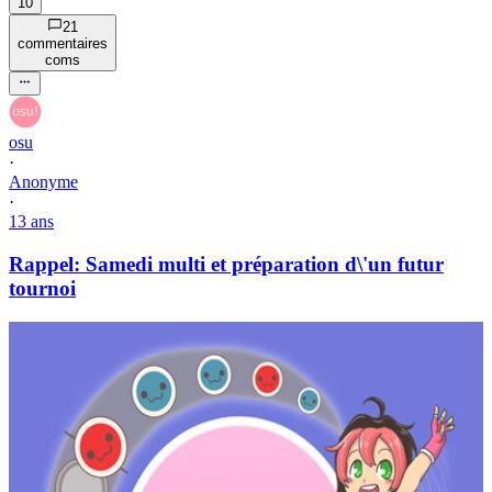
10
21
commentaire
s
com
s
osu
·
Anonyme
·
13 ans
Rappel: Samedi multi et préparation d\'un futur
tournoi