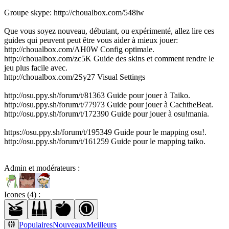
Groupe skype: http://choualbox.com/548iw
Que vous soyez nouveau, débutant, ou expérimenté, allez lire ces
guides qui peuvent peut être vous aider à mieux jouer:
http://choualbox.com/AH0W Config optimale.
http://choualbox.com/zc5K Guide des skins et comment rendre le
jeu plus facile avec.
http://choualbox.com/2Sy27 Visual Settings
http://osu.ppy.sh/forum/t/81363 Guide pour jouer à Taiko.
http://osu.ppy.sh/forum/t/77973 Guide pour jouer à CachtheBeat.
http://osu.ppy.sh/forum/t/172390 Guide pour jouer à osu!mania.
https://osu.ppy.sh/forum/t/195349 Guide pour le mapping osu!.
http://osu.ppy.sh/forum/t/161259 Guide pour le mapping taiko.
Admin et modérateurs :
Icones (
4
) :
Populaires
Nouveaux
Meilleurs