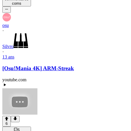
com
s
osu
·
Silvro
·
13 ans
[Osu!Mania 4K] ARM-Streak
youtube.com
6
6