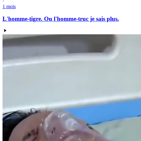
·
1 mois
L'homme-tigre. Ou l'homme-truc je sais plus.