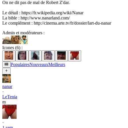
On ne dit pas de mal de Robert Z'dar.
Le détail : https://fr.wikipedia.org/wiki/Nanar
La bible : http://www.nanarland.com/
Le complément : http://cinema.arte.tv/fr/dossier/lart-du-nanar
Admin et modérateurs :
Icones (
6
) :
Populaires
Nouveaux
Meilleurs
nanar
·
LeTenia
m
·
1 sem