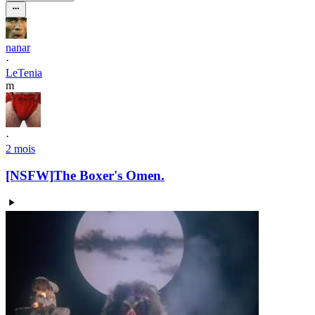
nanar
·
LeTenia
m
·
2 mois
[NSFW]
The Boxer's Omen.