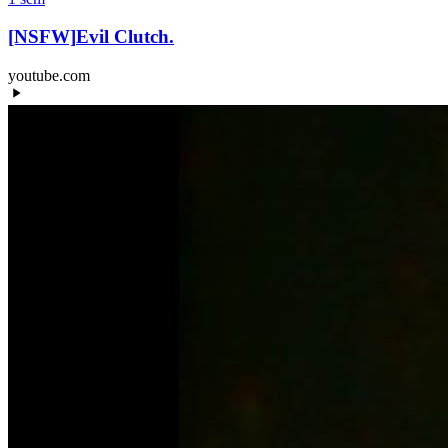
[NSFW]
Evil Clutch.
youtube.com