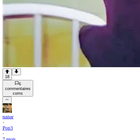
18
6
commentaire
s
com
s
nanar
·
Pop3
·
7 mois