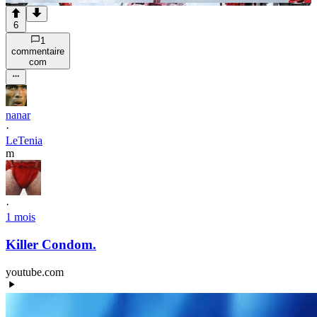
6
1
commentaire
com
nanar
·
LeTenia
m
·
1 mois
Killer Condom.
youtube.com