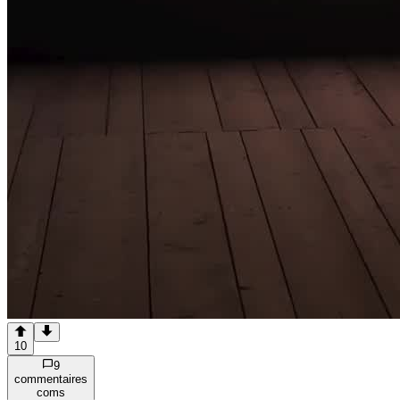
10
9
commentaire
s
com
s