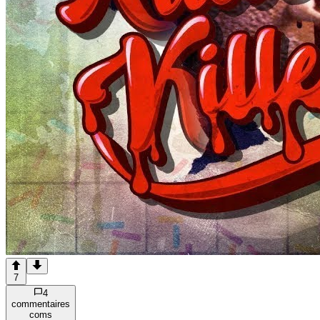
7
4
commentaire
s
com
s