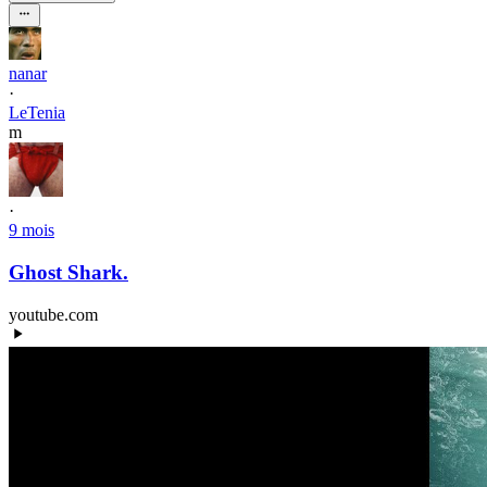
nanar
·
LeTenia
m
·
9 mois
Ghost Shark.
youtube.com