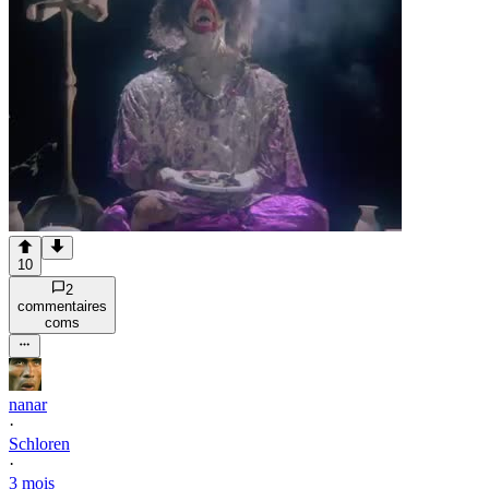
10
2
commentaire
s
com
s
nanar
·
Schloren
·
3 mois