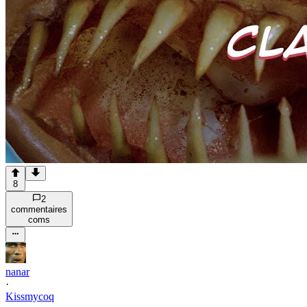
8
2
commentaire
s
com
s
nanar
·
Kissmycoq