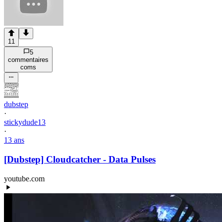
11
5
commentaire
s
com
s
dubstep
·
stickydude13
·
13 ans
[Dubstep] Cloudcatcher - Data Pulses
youtube.com