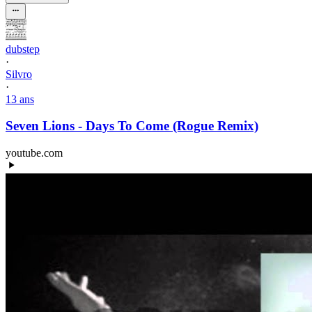
dubstep
·
Silvro
·
13 ans
Seven Lions - Days To Come (Rogue Remix)
youtube.com