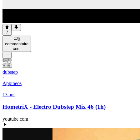
7
0
commentaire
com
dubstep
·
Appineos
·
13 ans
HometriX - Electro Dubstep Mix 46 (1h)
youtube.com