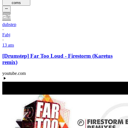
com
s
dubstep
·
Fabj
·
13 ans
[Drumstep] Far Too Loud - Firestorm (Karetus
remix)
youtube.com