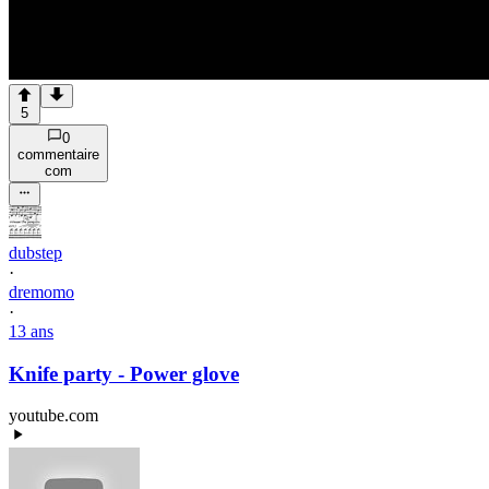
5
0
commentaire
com
dubstep
·
dremomo
·
13 ans
Knife party - Power glove
youtube.com