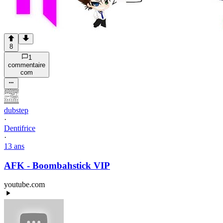
8
1
commentaire
com
dubstep
·
Dentifrice
·
13 ans
AFK - Boombahstick VIP
youtube.com