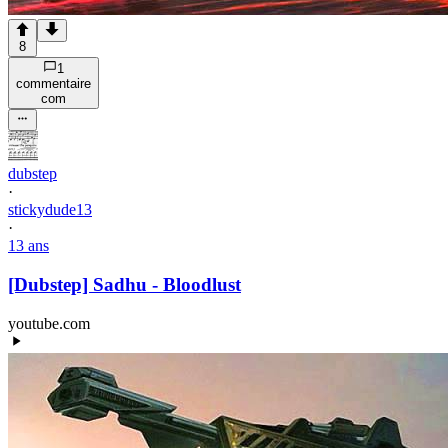
8
1
commentaire
com
dubstep
·
stickydude13
·
13 ans
[Dubstep] Sadhu - Bloodlust
youtube.com