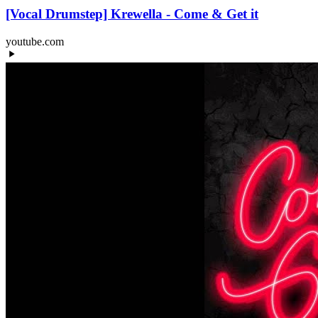
[Vocal Drumstep] Krewella - Come & Get it
youtube.com