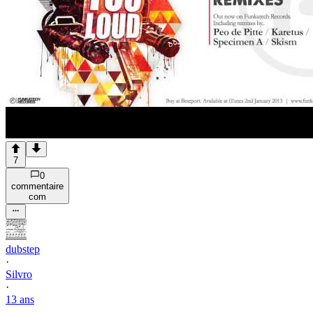
7
0
commentaire
com
dubstep
·
Silvro
·
13 ans