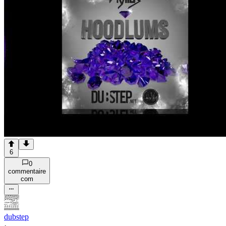
6
0
commentaire
com
dubstep
·