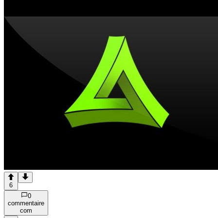
6
0
commentaire
com