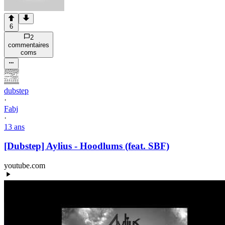
6
2
commentaire
s
com
s
dubstep
·
Fabj
·
13 ans
[Dubstep] Aylius - Hoodlums (feat. SBF)
youtube.com