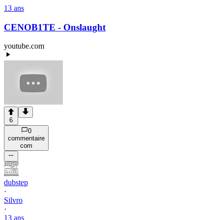
13 ans
CENOB1TE - Onslaught
youtube.com
6
0
commentaire
com
dubstep
·
Silvro
·
13 ans