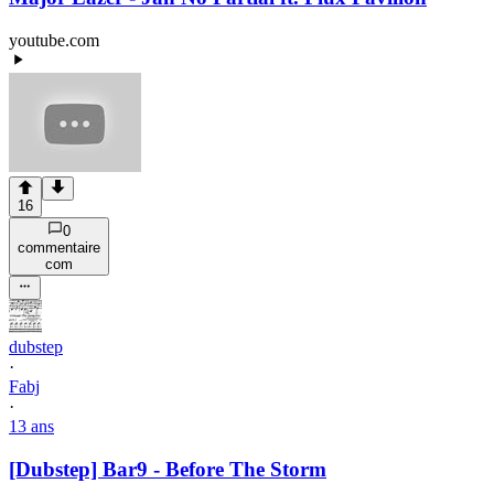
youtube.com
16
0
commentaire
com
dubstep
·
Fabj
·
13 ans
[Dubstep] Bar9 - Before The Storm