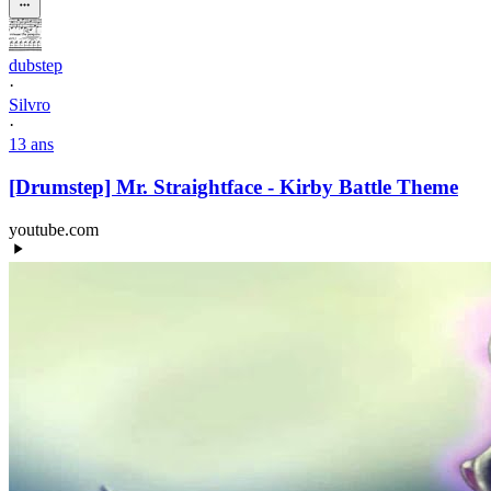
dubstep
·
Silvro
·
13 ans
[Drumstep] Mr. Straightface - Kirby Battle Theme
youtube.com