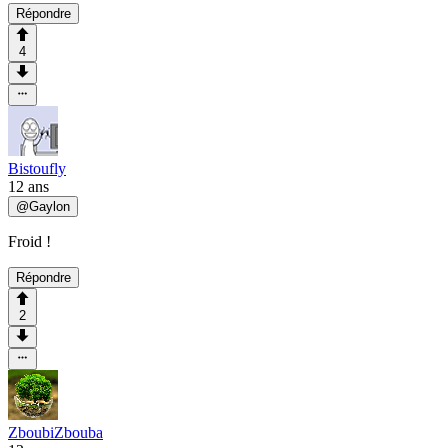
Répondre
4
Bistoufly
12 ans
@
Gaylon
Froid !
Répondre
2
ZboubiZbouba