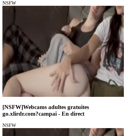
NSFW
[NSFW]
Webcams adultes gratuites
go.xlirdr.com?campai
- En direct
NSFW