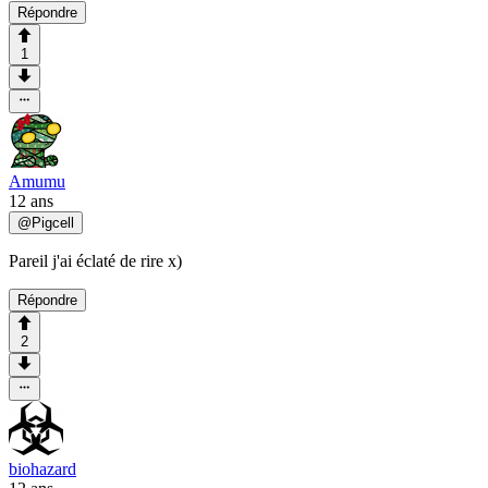
Répondre
1
Amumu
12 ans
@
Pigcell
Pareil j'ai éclaté de rire x)
Répondre
2
biohazard