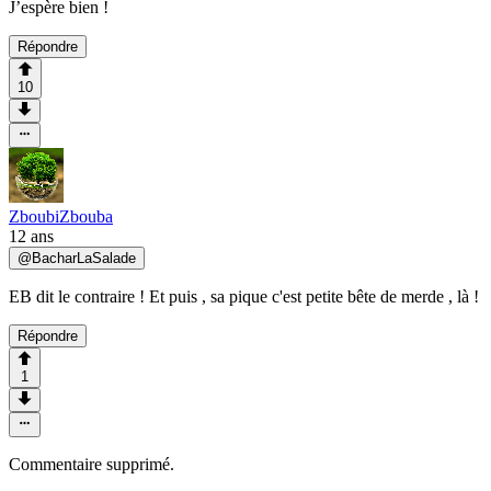
J’espère bien !
Répondre
10
ZboubiZbouba
12 ans
@
BacharLaSalade
EB dit le contraire ! Et puis , sa pique c'est petite bête de merde , là !
Répondre
1
Commentaire supprimé.