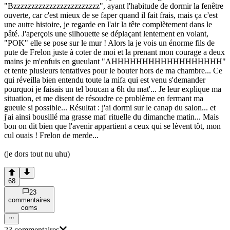
"Bzzzzzzzzzzzzzzzzzzzzzzzz", ayant l'habitude de dormir la fenêtre
ouverte, car c'est mieux de se faper quand il fait frais, mais ça c'est
une autre histoire, je regarde en l'air la tête complètement dans le
pâté. J'aperçois une silhouette se déplaçant lentement en volant,
"POK" elle se pose sur le mur ! Alors la je vois un énorme fils de
pute de Frelon juste à coter de moi et la prenant mon courage a deux
mains je m'enfuis en gueulant "AHHHHHHHHHHHHHHHHHH"
et tente plusieurs tentatives pour le bouter hors de ma chambre... Ce
qui réveilla bien entendu toute la mifa qui est venu s'demander
pourquoi je faisais un tel boucan a 6h du mat'... Je leur explique ma
situation, et me disent de résoudre ce problème en fermant ma
gueule si possible... Résultat : j'ai dormi sur le canap du salon... et
j'ai ainsi bousillé ma grasse mat' rituelle du dimanche matin... Mais
bon on dit bien que l'avenir appartient a ceux qui se lèvent tôt, mon
cul ouais ! Frelon de merde...
(je dors tout nu uhu)
68
23
commentaire
s
com
s
23
commentaire
s