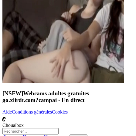
[NSFW]
Webcams adultes gratuites
go.xlirdr.com?campai
- En direct
Aide
Conditions générales
Cookies
C
Choualbox