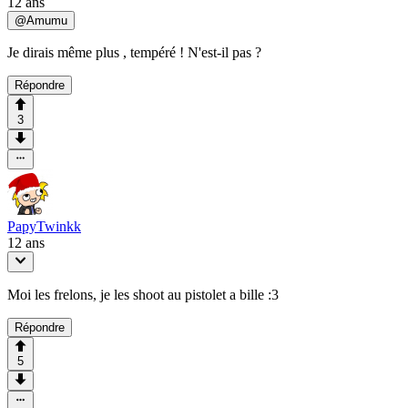
12 ans
@
Amumu
Je dirais même plus , tempéré ! N'est-il pas ?
Répondre
3
PapyTwinkk
12 ans
Moi les frelons, je les shoot au pistolet a bille :3
Répondre
5