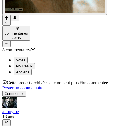
0
8
commentaire
s
com
s
8
commentaire
s
Votes
Nouveaux
Anciens
Cette box est archivées elle ne peut plus être commentée.
Poster un commentaire
Commenter
anonyme
13 ans