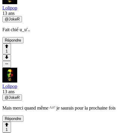
Lolipop
13 ans
@
JokeR
Fait chié u_u'..
Répondre
1
Lolipop
13 ans
@
JokeR
Mais merci quand même ^^' je saurais pour la prochaine fois
Répondre
1