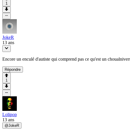
1
JokeR
13 ans
Encore un enculé d'autiste qui comprend pas ce qu'est un choualnivers
Répondre
1
Lolipop
13 ans
@
JokeR