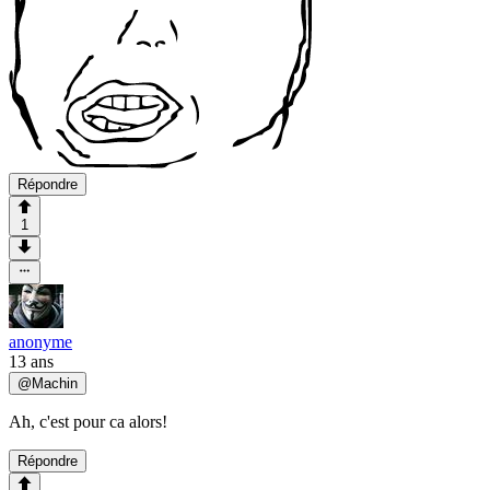
Répondre
1
anonyme
13 ans
@
Machin
Ah, c'est pour ca alors!
Répondre