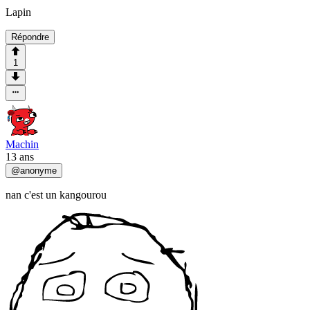
Lapin
Répondre
1
Machin
13 ans
@
anonyme
nan c'est un kangourou