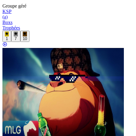
Groupe
géré
KSP
(a)
Boxs
Trophées
1
7
10