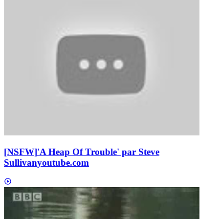
[NSFW]
'A Heap Of Trouble' par Steve
Sullivan
youtube.com