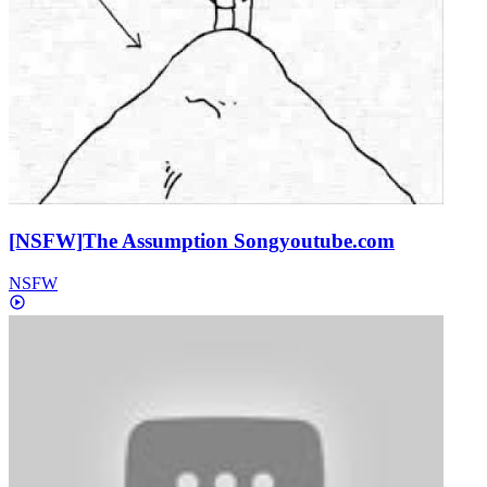
[NSFW]
The Assumption Song
youtube.com
NSFW