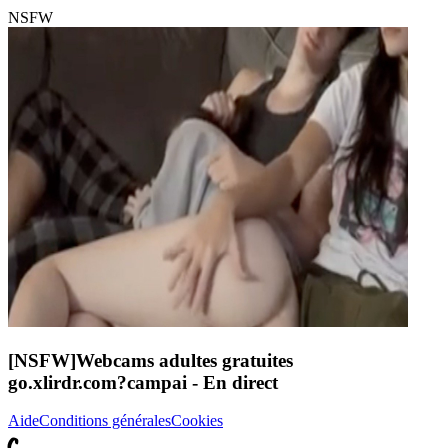
NSFW
[NSFW]
Webcams adultes gratuites
go.xlirdr.com?campai
- En direct
Aide
Conditions générales
Cookies
C