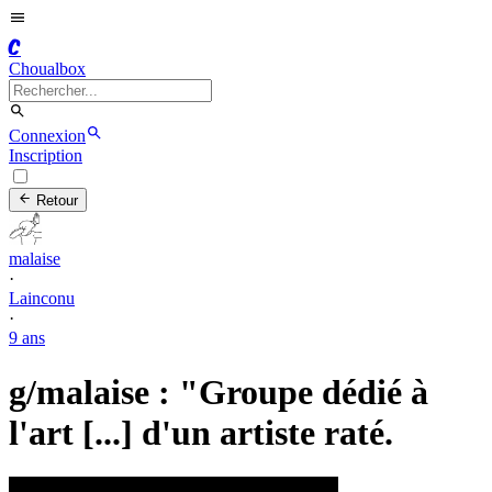
C
Choualbox
Connexion
Inscription
Retour
malaise
·
Lainconu
·
9 ans
g/malaise : "Groupe dédié à
l'art [...] d'un artiste raté.