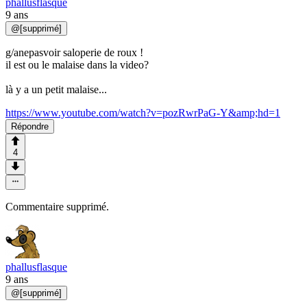
phallusflasque
9 ans
@
[supprimé]
g/anepasvoir saloperie de roux !
il est ou le malaise dans la video?
là y a un petit malaise...
https://www.youtube.com/watch?v=pozRwrPaG-Y&amp;hd=1
Répondre
4
Commentaire supprimé.
phallusflasque
9 ans
@
[supprimé]