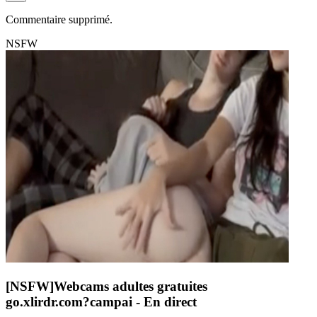
Commentaire supprimé.
NSFW
[NSFW]
Webcams adultes gratuites
go.xlirdr.com?campai
- En direct