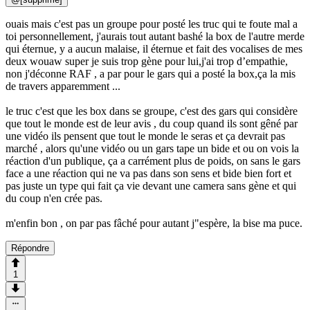
ouais mais c'est pas un groupe pour posté les truc qui te foute mal a
toi personnellement, j'aurais tout autant bashé la box de l'autre merde
qui éternue, y a aucun malaise, il éternue et fait des vocalises de mes
deux wouaw super je suis trop gène pour lui,j'ai trop d’empathie,
non j'déconne RAF , a par pour le gars qui a posté la box,ça la mis
de travers apparemment ...
le truc c'est que les box dans se groupe, c'est des gars qui considère
que tout le monde est de leur avis , du coup quand ils sont gêné par
une vidéo ils pensent que tout le monde le seras et ça devrait pas
marché , alors qu'une vidéo ou un gars tape un bide et ou on vois la
réaction d'un publique, ça a carrément plus de poids, on sans le gars
face a une réaction qui ne va pas dans son sens et bide bien fort et
pas juste un type qui fait ça vie devant une camera sans gène et qui
du coup n'en crée pas.
m'enfin bon , on par pas fâché pour autant j"espère, la bise ma puce.
Répondre
1