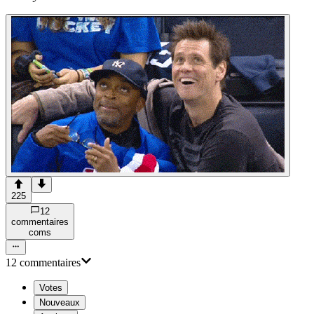
225
12
commentaire
s
com
s
12
commentaire
s
Votes
Nouveaux