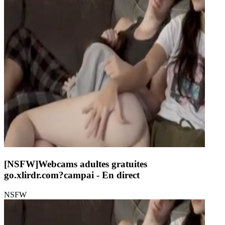
[NSFW]
Webcams adultes gratuites
go.xlirdr.com?campai
- En direct
NSFW