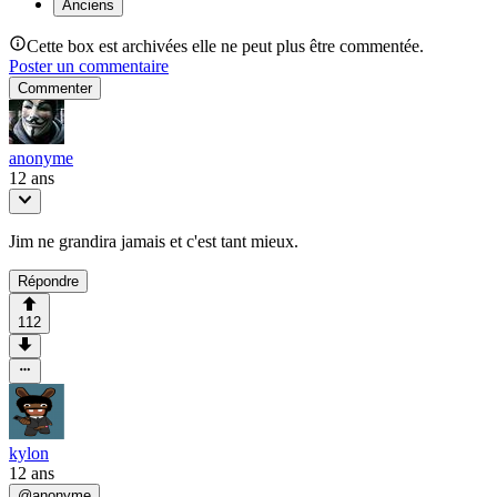
Anciens
Cette box est archivées elle ne peut plus être commentée.
Poster un commentaire
Commenter
anonyme
12 ans
Jim ne grandira jamais et c'est tant mieux.
Répondre
112
kylon
12 ans
@
anonyme