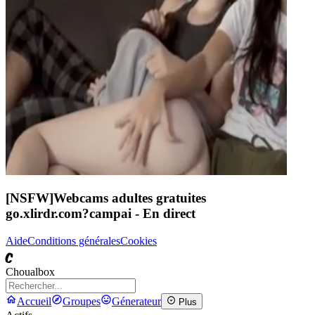
[NSFW]
Webcams adultes gratuites
go.xlirdr.com?campai
- En direct
Aide
Conditions générales
Cookies
C
Choualbox
Accueil
Groupes
Génerateur
Plus