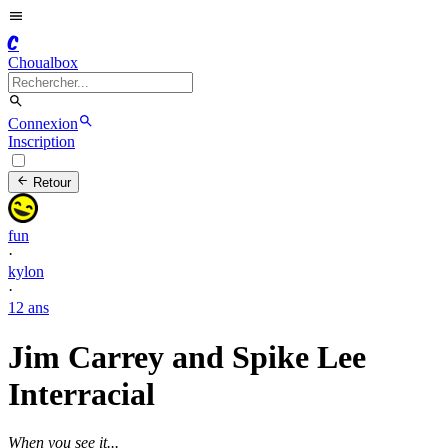
C
Choualbox
Connexion
Inscription
Retour
fun
·
kylon
·
12 ans
Jim Carrey and Spike Lee
Interracial
When you see it...