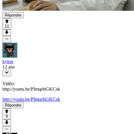
Répondre
11
kylon
12 ans
Vidéo:
http://youtu.be/PImqebGKCsk
http://youtu.be/PImqebGKCsk
Répondre
9