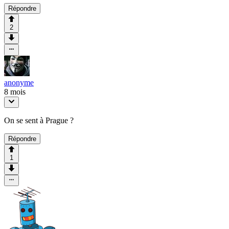
Répondre
2
anonyme
8 mois
On se sent à Prague ?
Répondre
1