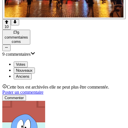
10
9
commentaire
s
com
s
9
commentaire
s
Votes
Nouveaux
Anciens
Cette box est archivées elle ne peut plus être commentée.
Poster un commentaire
Commenter