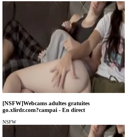
[NSFW]
Webcams adultes gratuites
go.xlirdr.com?campai
- En direct
NSFW