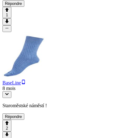
Répondre
1
BaseLine
8 mois
Staroměstské náměstí !
Répondre
2