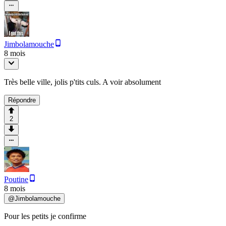
Jimbolamouche
8 mois
Très belle ville, jolis p'tits culs. A voir absolument
Répondre
2
Poutine
8 mois
@
Jimbolamouche
Pour les petits je confirme