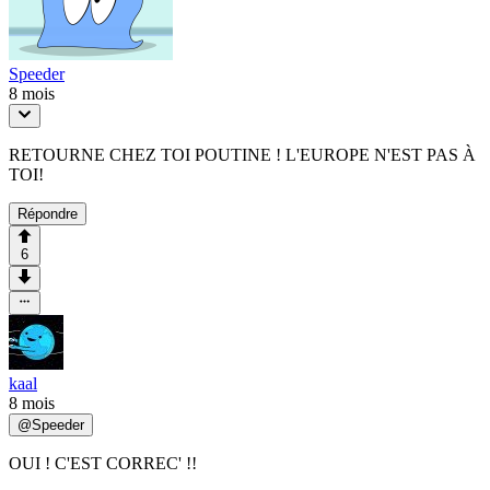
Speeder
8 mois
RETOURNE CHEZ TOI POUTINE ! L'EUROPE N'EST PAS À
TOI!
Répondre
6
kaal
8 mois
@
Speeder
OUI ! C'EST CORREC' !!