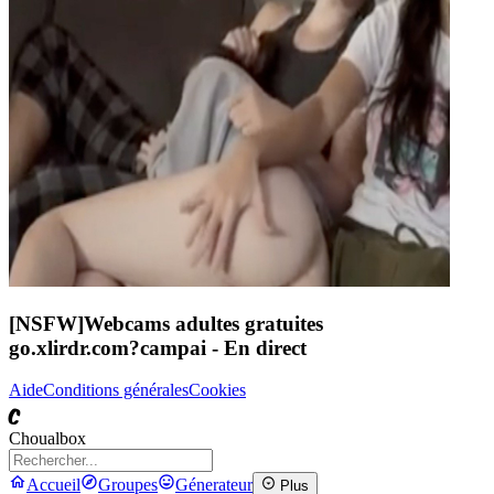
[NSFW]
Webcams adultes gratuites
go.xlirdr.com?campai
- En direct
Aide
Conditions générales
Cookies
C
Choualbox
Accueil
Groupes
Génerateur
Plus