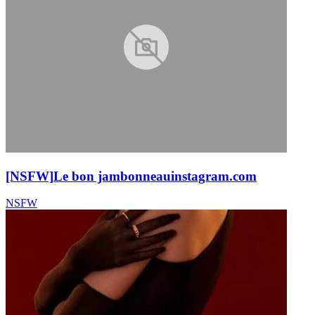
[NSFW]
Le bon jambonneau
instagram.com
NSFW