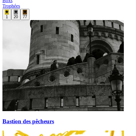
Boxs
Trophées
1
20
77
Bastion des pêcheurs