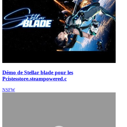
Démo de Stellar blade pour les
Pcistes
store.steampowered.c
NSFW