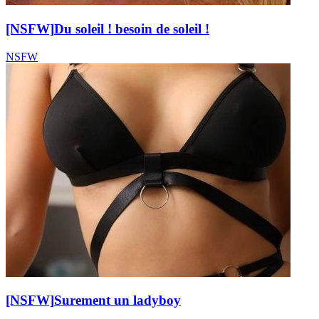
[NSFW]
Du soleil ! besoin de soleil !
NSFW
[NSFW]
Surement un ladyboy