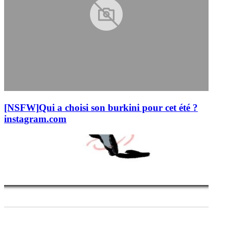
[NSFW]
Qui a choisi son burkini pour cet été ?
instagram.com