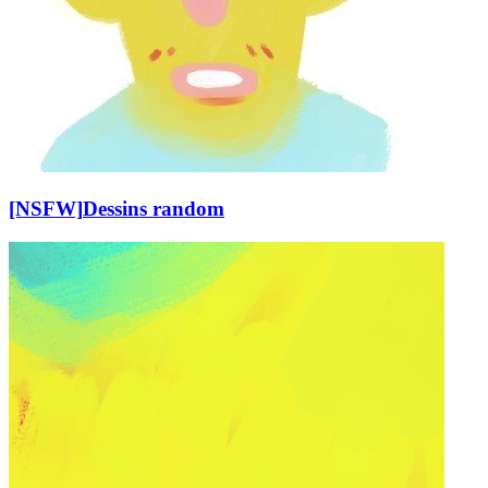
[NSFW]
Dessins random