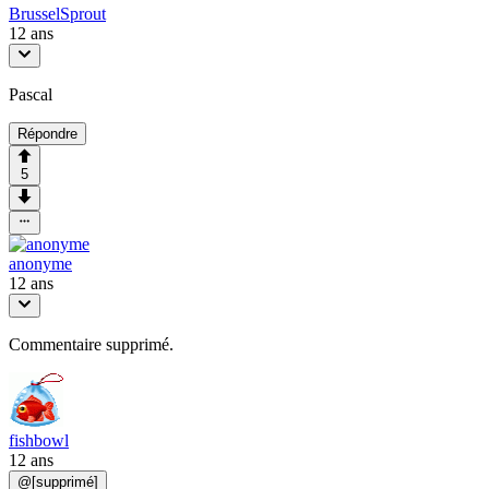
BrusselSprout
12 ans
Pascal
Répondre
5
anonyme
12 ans
Commentaire supprimé.
fishbowl
12 ans
@
[supprimé]