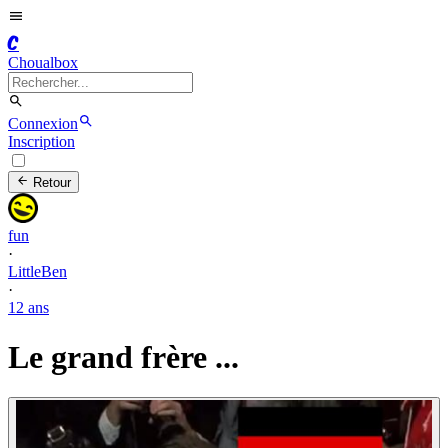
C
Choualbox
Connexion
Inscription
Retour
fun
·
LittleBen
·
12 ans
Le grand frère ...