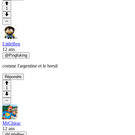
1
LittleBen
12 ans
@
Pingfuking
comme l'argentine et le bresil
Répondre
1
MrChirac
12 ans
@
LittleBen