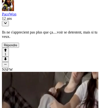
PaceWon
12 ans
Ils ne s'apprecient pas plus que ça....voir se detestent, mais si tu
veux.
Répondre
1
NSFW