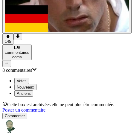
145
8
commentaire
s
com
s
8
commentaire
s
Votes
Nouveaux
Anciens
Cette box est archivées elle ne peut plus être commentée.
Poster un commentaire
Commenter