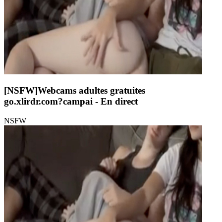
[NSFW]
Webcams adultes gratuites
go.xlirdr.com?campai
- En direct
NSFW