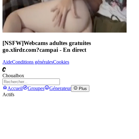
[NSFW]
Webcams adultes gratuites
go.xlirdr.com?campai
- En direct
Aide
Conditions générales
Cookies
C
Choualbox
Accueil
Groupes
Génerateur
Plus
Actifs