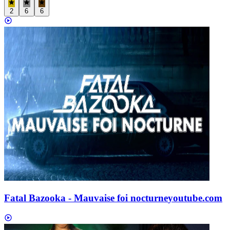
2
6
6
Fatal Bazooka - Mauvaise foi nocturne
youtube.com