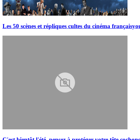
Les 50 scènes et répliques cultes du cinéma français
yo
C'est bientôt l'été, pensez à protéger votre tête.
cochon