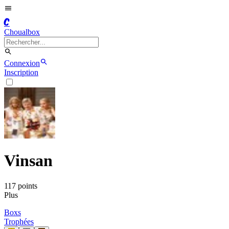
C
Choualbox
Connexion
Inscription
Vinsan
117
point
s
Plus
Boxs
Trophées