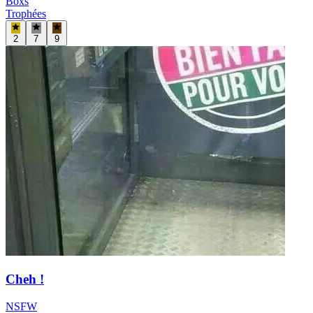
Boxs
Trophées
2
7
9
Cheh !
NSFW