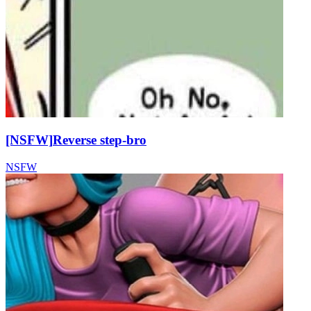
[NSFW]
Reverse step-bro
NSFW