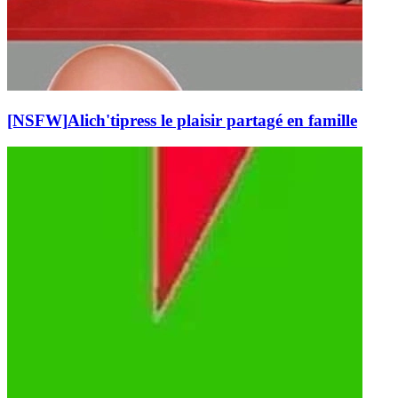
[NSFW]
Alich'tipress le plaisir partagé en famille