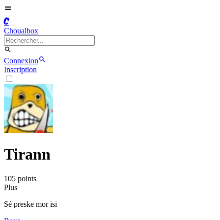
C
Choualbox
Connexion
Inscription
Tirann
105
point
s
Plus
Sé preske mor isi