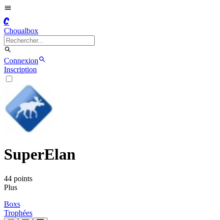
C
Choualbox
Connexion
Inscription
SuperElan
44
point
s
Plus
Boxs
Trophées