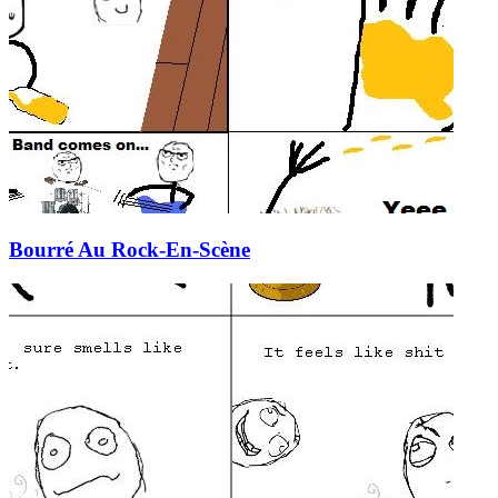
Bourré Au Rock-En-Scène