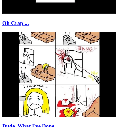
Oh Crap ...
Dude, What I've Done