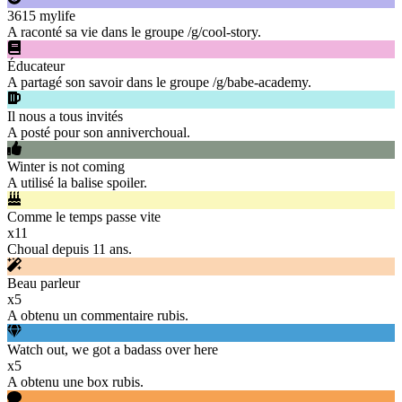
3615 mylife
A raconté sa vie dans le groupe /g/cool-story.
Éducateur
A partagé son savoir dans le groupe /g/babe-academy.
Il nous a tous invités
A posté pour son anniverchoual.
Winter is not coming
A utilisé la balise spoiler.
Comme le temps passe vite
x
11
Choual depuis 11 ans.
Beau parleur
x
5
A obtenu un commentaire rubis.
Watch out, we got a badass over here
x
5
A obtenu une box rubis.