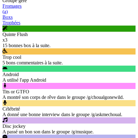
Groupe
géré
Fromages
(a)
Boxs
Trophées
Quinte Flush
x
3
15 bonnes box à la suite.
Trop cool
5 bons commentaires à la suite.
Android
A utilisé l'app Android
Tits or GTFO
A montré son corps de rêve dans le groupe /g/choualgonewild.
Célébrité
A donné une bonne interview dans le groupe /g/askmechoual.
Disc jockey
A passé un bon son dans le groupe /g/musique.