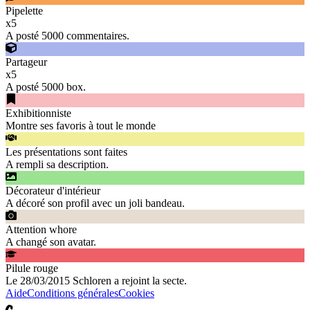
Pipelette
x
5
A posté 5000 commentaires.
Partageur
x
5
A posté 5000 box.
Exhibitionniste
Montre ses favoris à tout le monde
Les présentations sont faites
A rempli sa description.
Décorateur d'intérieur
A décoré son profil avec un joli bandeau.
Attention whore
A changé son avatar.
Pilule rouge
Le 28/03/2015 Schloren a rejoint la secte.
Aide
Conditions générales
Cookies
C