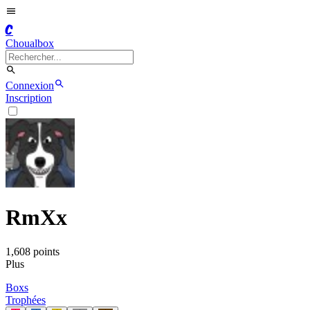
C
Choualbox
Connexion
Inscription
RmXx
1,608
point
s
Plus
Boxs
Trophées