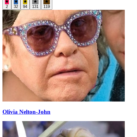
2
32
94
131
119
Olivia Nelton-John