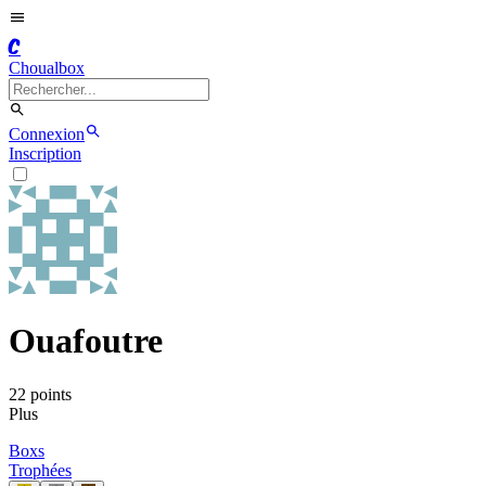
C
Choualbox
Connexion
Inscription
Ouafoutre
22
point
s
Plus
Boxs
Trophées