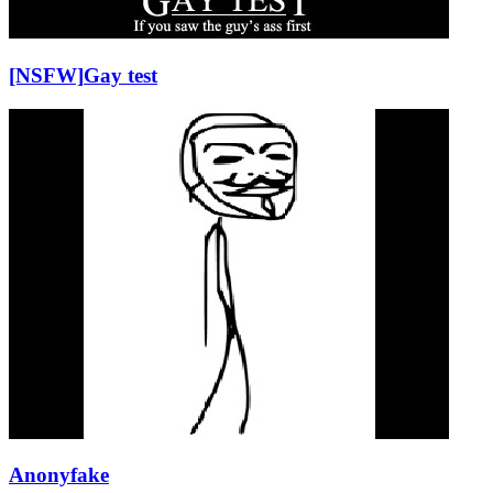
[NSFW]
Gay test
Anonyfake