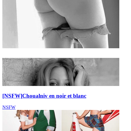
[NSFW]
Choualniv en noir et blanc
NSFW