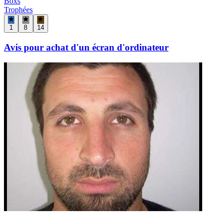
Boxs
Trophées
1
8
14
Avis pour achat d'un écran d'ordinateur