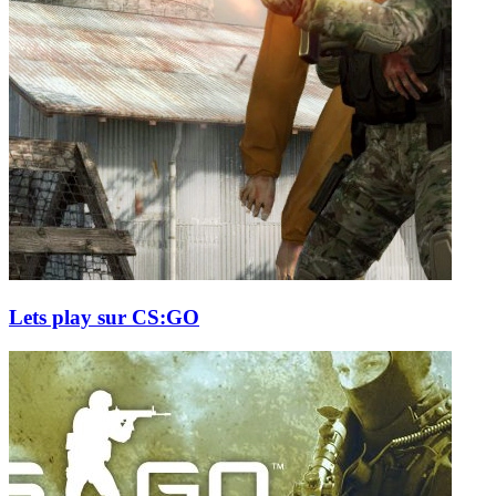
Lets play sur CS:GO